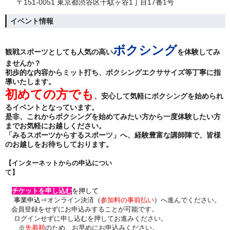
〒151-0051 東京都渋谷区千駄ヶ谷1丁目17番1号
イベント情報
ボクシング
観戦スポーツとしても人気の高い
を体験してみ
ませんか？
初歩的な内容からミット打ち、ボクシングエクササイズ等丁寧に指
導いたします。
初めての方でも
、安心して気軽にボクシングを始められ
るイベントとなっています。
是非、これからボクシングを始めてみたい方から一度体験したい方
までお気軽にお越しください。
「みるスポーツからするスポーツ」へ、経験豊富な講師陣で、皆様
のお越しをお待ちしております。
【
インターネットからの申込につい
て】
チケットを申し込む
を
押して
事業申込⇒
オンライン決済
（
参加料の事前払い
）
へ進んでください。
会員登録をせずにお申込みすることが可能です。
ログインせずに申し込むを押してお進みください。
※
先着順
のため、お早めにお申込みください。