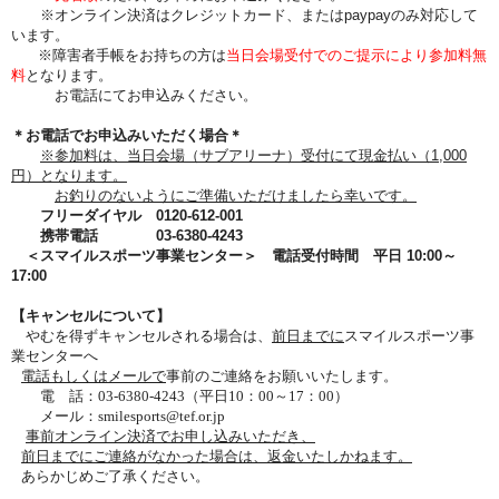
※オンライン決済はクレジットカード、またはpaypayのみ対応して
います。
※障害者手帳をお持ちの方は
当日会場受付でのご提示により参加料無
料
となります。
お電話にてお申込みください。
＊お電話でお申込みいただく場合＊
※
参加料は、当日会場（サブアリーナ）受付にて現金払い（1,000
円）となります。
お釣りのないようにご準備いただけましたら幸いです。
フリーダイヤル 0120-612-001
携帯電話 03-6380-4243
＜スマイルスポーツ事業センター＞ 電話受付時間 平日 10:00～
17:00
【キャンセルについて
】
やむを得ずキャンセルされる場合は、
前日
までに
スマイルスポーツ事
業センター
へ
電話もしくはメールで
事前のご連絡をお願いいたします。
電 話：03-6380-4243（平日10：00～17：00）
メール：smilesports@tef.or.jp
事前オンライン決済でお申し込みいただき、
前日までにご連絡がなかった場合は、
返金いたしかねます。
あらかじめご了承ください。