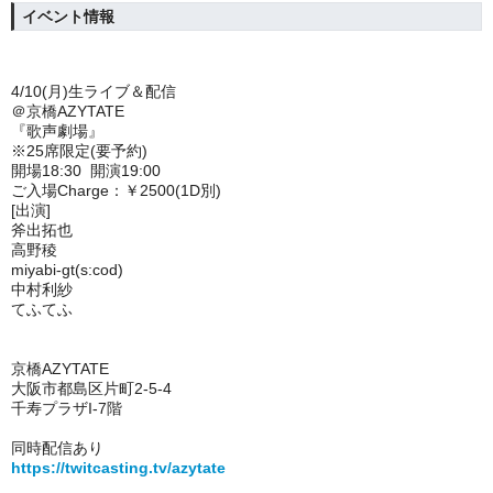
イベント情報
4/10(月)生ライブ＆配信
＠京橋AZYTATE
『歌声劇場』
※25席限定(要予約)
開場18:30 開演19:00
ご入場Charge：￥2500(1D別)
[出演]
斧出拓也
高野稜
miyabi-gt(s:cod)
中村利紗
てふてふ
京橋AZYTATE
大阪市都島区片町2-5-4
千寿プラザI-7階
同時配信あり
https://twitcasting.tv/azytate