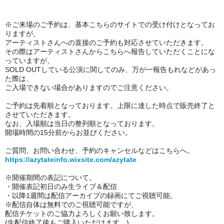
※ご来場のご予約は、基本
こちらのサイトでの受け付けとなってお
りますが、
アーティストさんへの直接のご予約も対応させていただきます。
その際はアーティストさんからこちらへ報告していただくことにな
っていますが、
SOLD OUTしている公演に関してのみ、
万が一報告もれなどがあっ
た際は、
ご入場できない場合がありますのでご注意ください。
ご予約は先着順となっております。上限に達した時点で販売終了と
させていただきます。
なお、入場順は当日の整列順となっております。
開場時間の15分前からお並びください。
ご質問、お問い合わせ、予約のキャンセルなどはこちらへ。
https://azytateinfo.wixsite.com/azytate
※開催期間の表記について。
・開催表記初日のみ
生ライブ＆配信
・以降1週間は配信アーカイブの録画にてご視聴可能。
※
配信自体は無料でのご視聴可能ですが、
配信チケットのご協力よろしくお願い致します。
(生配信終了後もご購入いただけます。)