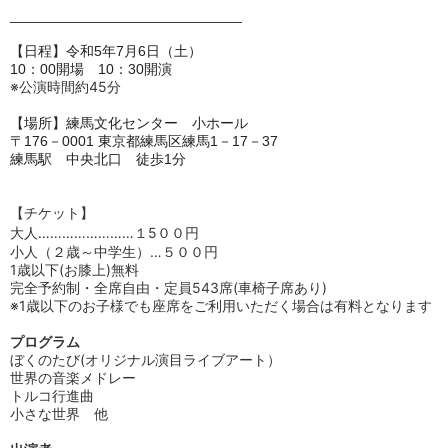
_____________________________
【日程】令和5年7月6日（土）
10：00開場 10：30開演
※公演時間約45分
【場所】練馬文化センター 小ホール
〒176－0001 東京都練馬区練馬1－17－37
練馬駅 中央北口 徒歩1分
【チケット】
大人……………
………
１5００円
小人（２歳～中学生）…５００円
1歳以下(お膝上)無料
完全予約制・全席自由・定員543席(車椅子席あり)
※1歳以下のお子様でも座席をご利用いただく場合は有料となります
プログラム
ぼくのたび(オリジナル演目ライブアート）
世界の音楽メドレー
トルコ行進曲
小さな世界 他