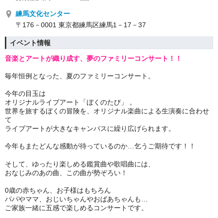
練馬文化センター
〒176－0001 東京都練馬区練馬1－17－37
イベント情報
音楽とアートが織り成す、夢のファミリーコンサート！！
毎年恒例となった、夏のファミリーコンサート。
今年の目玉は
オリジナルライブアート「ぼくのたび
」 。
世界を旅するぼくの冒険を、オリジナル楽曲による生演奏
に合わせ
て
ライブアートが
大きなキャンバスに繰り広げられます。
今年もまたどんな感動が待っているのか…乞うご期待です！！
そして、ゆったり楽しめる鑑賞曲や歌唱曲には、
おなじみのあの曲、この曲が勢ぞろい！
0歳の赤ちゃん、お子様はもちろん
パパやママ、おじいちゃんやおばあちゃんも…
ご家族一緒に五感で楽しめるコンサートです。