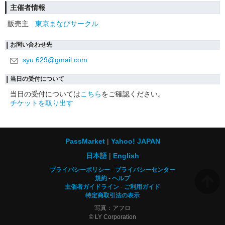
主催者情報
販売主
東京まなびサークル
お問い合わせ先
syu.629@gmail.com
当日の受付について
当日の受付については
こちら
をご確認ください。
チケットを取り出す
PassMarket
Yahoo! JAPAN
日本語
English
プライバシーポリシー
プライバシーセンター
規約
ヘルプ
主催者ガイドライン
ご利用ガイド
特定商取引法の表示
写真：アフロ
© LY Corporation