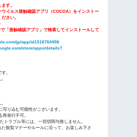
します。
ウイルス接触確認アプリ（COCOA）をインストー
ください。
＞
e Playで「接触確認アプリ」で検索してインストールして
ple.com/jp/app/id1516764458
google.com/store/apps/details?
です。
ん。
。
。
ん。
に写り込む可能性がございます。
る再発行不可。
したトラブル等には、一切切関与致しません。
れた観覧マナーやルールに沿って、お楽しみ下さ