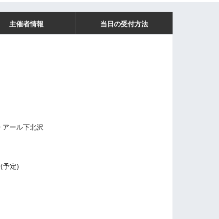
主催者情報
当日の受付方法
0 アール下北沢
00(予定)