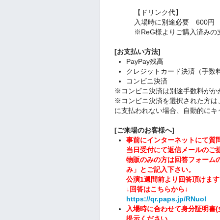
【ドリンク代】
入場時に別途必要 600円
※ReG様よりご購入済みの
[お支払い方法]
PayPay残高
クレジットカード決済（手数
コンビニ決済
※コンビニ決済は別途手数料がか
※コンビニ決済を選択された方は
に支払われない場合、自動的にキ
[
ご来場のお客様へ
]
事前にインターネットにて質
当日受付にて返信メールのご
物販のみの方は回答フォーム
み」とご記入下さい。
公演1週間前より回答頂けます
↓回答はこちらから↓
https://qr.paps.jp/RNuol
入場時に合わせて身分証明書(
提示ください。