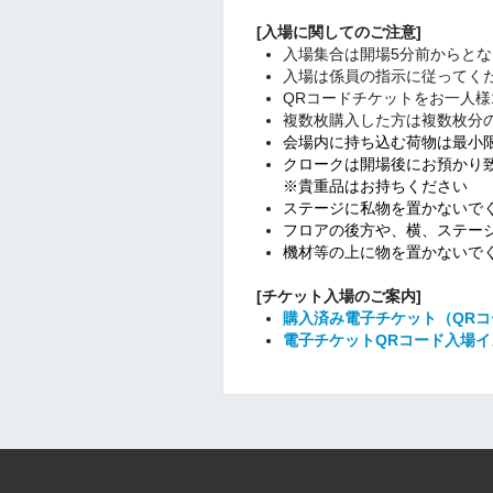
[入場に関してのご注意]
入場集合は開場5分前からとな
入場は係員の指示に従ってく
QRコードチケットをお一人様
複数枚購入した方は複数枚分
会場内に持ち込む荷物は最小
クロークは開場後にお預かり
※貴重品はお持ちください
ステージに私物を置かないで
フロアの後方や、横、ステー
機材等の上に物を置かないで
[チケット入場のご案内]
購入済み電子チケット（QR
電子チケットQRコード入場イ