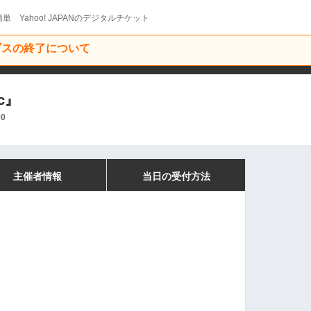
単 Yahoo! JAPANのデジタルチケット
ービスの終了について
ic』
00
主催者情報
当日の受付方法