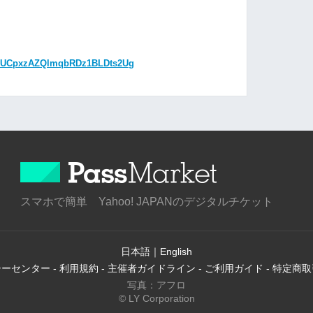
el/UCpxzAZQlmqbRDz1BLDts2Ug
スマホで簡単 Yahoo! JAPANのデジタルチケット
日本語
｜
English
シーセンター
-
利用規約
-
主催者ガイドライン
-
ご利用ガイド
-
特定商取
写真：アフロ
© LY Corporation