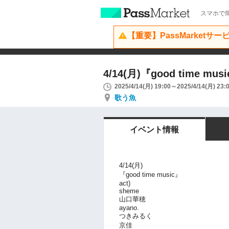
スマホで簡
【重要】PassMarketサ
4/14(月)『good time mus
2025/4/14(月) 19:00～2025/4/14(月) 23:
歌う魚
イベント情報
4/14(月)
『good time music』
act)
sheme
山口華穂
ayano.
つきみるく
京佳