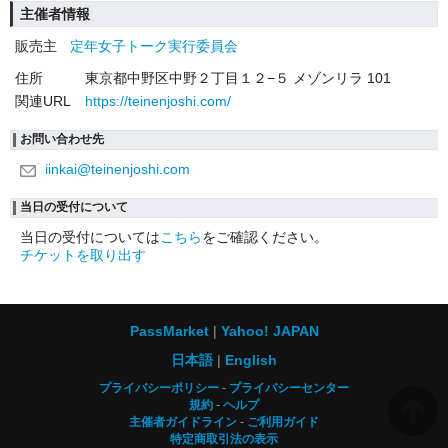
主催者情報
販売主
定年女子トーク実行委員会
住所
東京都中野区中野２丁目１２−５ メゾンリラ 101
関連URL
https://teinenjoshi.com/
お問い合わせ先
iinkai@teinenjoshi.com
当日の受付について
当日の受付については
こちら
をご確認ください。
チケットを取り出す
PassMarket
Yahoo! JAPAN
日本語
English
プライバシーポリシー
プライバシーセンター
規約
ヘルプ
主催者ガイドライン
ご利用ガイド
特定商取引法の表示