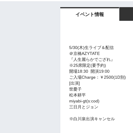
イベント情報
5/30(木)生ライブ＆配信
＠京橋AZYTATE
『人生麗らかでござれ』
※25席限定(要予約)
開場18:30 開演19:00
ご入場Charge：￥2500(1D別)
[出演]
世憂子
松本耕平
miyabi-gt(s:cod)
三日月とジョン
※
白川泉出演キャンセル