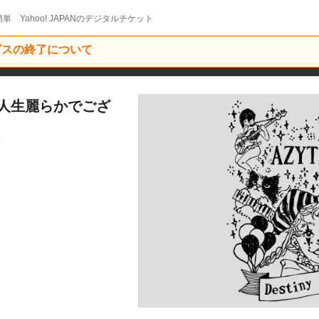
単 Yahoo! JAPANのデジタルチケット
ービスの終了について
TE『人生麗らかでござ
0