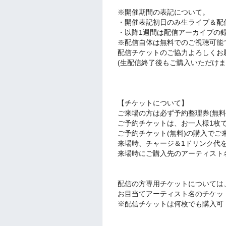
※開催期間の表記について。
・開催表記初日のみ
生ライブ＆配
・以降1週間は配信アーカイブの
※
配信自体は無料でのご視聴可能
配信チケットのご協力よろしくお
(生配信終了後もご購入いただけま
【チケットについて】
ご来場の方は必ず予約整理券(無料
ご予約チケットは、お一人様1枚
ご予約チケット(無料)の購入でご
来場時、チャージ＆1ドリンク代
来場時にご購入先のアーティスト
配信の方専用チケットについては
お目当てアーティスト名のチケッ
※配信チケットは何枚でも購入可