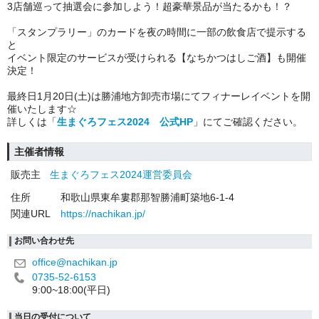
3店舗巡って抽選会に参加しよう！超豪華景品が当たるかも！？
「スタンプラリー」のカードを夜の時間に一部の飲食店で提示する
と
イベント限定のサービスが受けられる【なちかつはしご酒】も開催
決定！
最終日1月20日(土)は勝浦地方卸売市場にてフィナーレイベントを開
催いたします☆
詳しくは「
生まぐろフェス2024 公式HP
」にてご確認ください。
主催者情報
販売主
生まぐろフェス2024運営委員会
住所
和歌山県東牟婁郡那智勝浦町築地6-1-4
関連URL
https://nachikan.jp/
お問い合わせ先
office@nachikan.jp
0735-52-6153
9:00~18:00(平日)
当日の受付について