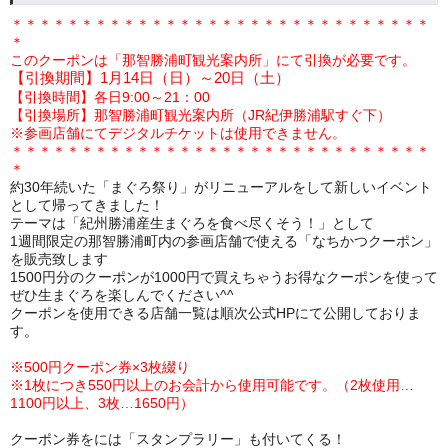
＊＊＊＊＊＊＊＊＊＊＊＊＊＊＊＊＊＊＊＊＊＊＊＊＊＊＊＊＊＊
＊
このクーポンは「那智勝浦町観光案内所」にて引換が必要です。
【引換期間】
1
月
14
日（日）～
20
日（土）
【引換時間】各日9:00～21：00
【引換場所】那智勝浦町観光案内所（
JR
紀伊勝浦駅すぐ下）
※参画店舗にてデジタルチケットは使用できません。
＊＊＊＊＊＊＊＊＊＊＊＊＊＊＊＊＊＊＊＊＊＊＊＊＊＊＊＊＊＊
＊
約30年続いた「まぐろ祭り」がリニューアルをして新しいイベント
として帰ってきました！
テーマは「紀州勝浦産生まぐろを食べ尽くそう！」として
1週間限定の那智勝浦町内の参画店舗で使える「なちかつクーポン」
を販売致します
1500円分のクーポンが1000円で買えちゃうお得なクーポンを使って
ぜひ生まぐろを楽しんでください^^
クーポンを使用できる店舗一覧は順次公式HPにて公開しておりま
す。
※500円クーポン券×3枚綴り
※1枚につき550円以上のお会計から使用可能です。（2枚使用…
1100円以上、3枚…1650円）
クーポン券をには「スタンプラリー」も付いてくる！