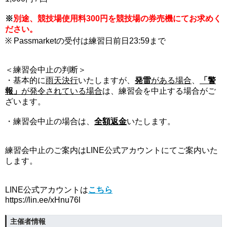
※
別途、競技場使用料300円を競技場の券売機にてお求めく
ださい。
※ Passmarketの受付は練習日前日23:59まで
＜練習会中止の判断＞
・基本的に
雨天決行
いたしますが、
発雷
がある場合
、
「警
報」
が発令されている場合
は、練習会を中止する場合がご
ざいます。
・練習会中止の場合は、
全額返金
いたします。
練習会中止のご案内はLINE公式アカウントにてご案内いた
します。
LINE公式アカウントは
こちら
https://lin.ee/xHnu76l
主催者情報