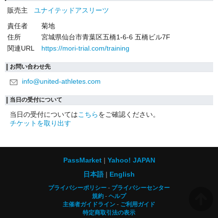
販売主
ユナイテッドアスリーツ
責任者
菊地
住所
宮城県仙台市青葉区五橋1-6-6 五橋ビル7F
関連URL
https://mori-trial.com/training
お問い合わせ先
info@united-athletes.com
当日の受付について
当日の受付については
こちら
をご確認ください。
チケットを取り出す
PassMarket
Yahoo! JAPAN
日本語
English
プライバシーポリシー
プライバシーセンター
規約
ヘルプ
主催者ガイドライン
ご利用ガイド
特定商取引法の表示