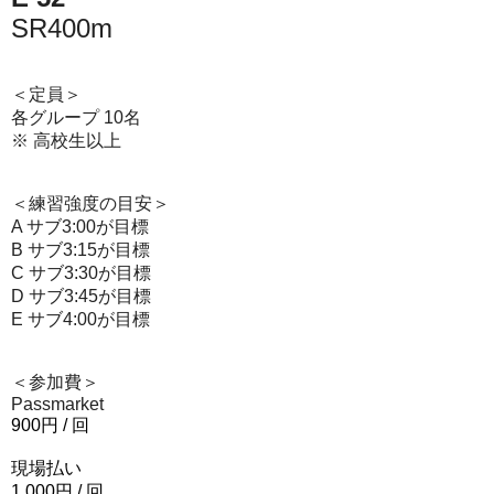
SR400m
＜定員＞
各グループ 10名
※ 高校生以上
＜練習強度の目安＞
A サブ3:00が目標
B サブ3:15が目標
C サブ3:30が目標
D サブ3:45が目標
E
サブ
4:00
が目標
＜参加費＞
Passmarket
900
円
/
回
現場払い
1,000
円
/
回