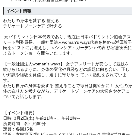
イベント情報
わたしの身体を愛する 整える
デリケートゾーンケアで叶える
元バドミントン日本代表であり、現在は日本バドミントン協会アス
リート副委員長、一般社団法人woman's ways代表を務める潮田玲子
氏をゲ ストにお迎えし、＜シンシア・ガーデン＞代表 杉谷恵実氏に
よるトークショーを開催いたします。
【一般社団法人woman's ways】 女子アスリートが安心して競技を
続けられるように、身体の変化や月経などの課題に向き合い、正し
い知識や経験を発信し、選手に寄り添っ ていく活動をされていま
す。
わたし自身の身体を愛する 整えることで毎日は健やかに！ 女性の身
体の在り方を考えながら、デリケートゾーンケアの大切さやケアに
ついてお話しします。
【イベント概要】
日時: 3⽉2⽇(土) 午前11時～、午後2時～
所要時間：各回約60分
定員：各回15名
場所：本館地下2階 ビューティアポセカリー/パーク 書籍&プロモー