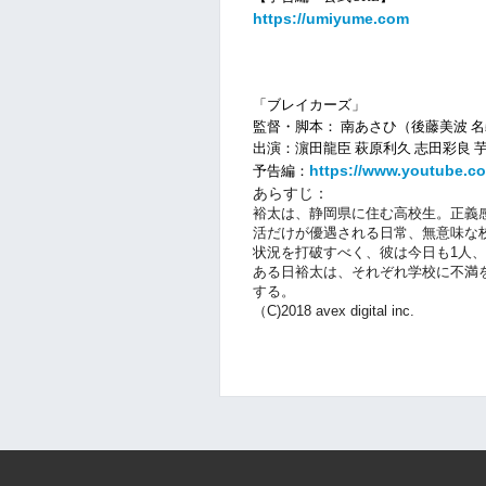
https://umiyume.com
「ブレイカーズ」
監督・脚本： 南あさひ（後藤美波 
出演：濵田龍臣 萩原利久 志田彩良 芋
https://www.youtube.
予告編：
あらすじ：
裕太は、静岡県に住む高校生。正義
活だけが優遇される日常、無意味な
状況を打破すべく、彼は今日も1人
ある日裕太は、それぞれ学校に不満
する。
（C)2018 avex digital inc.