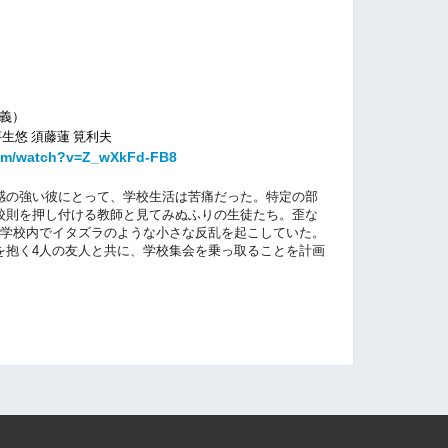
名義）
生悠 須藤蓮 筧利夫
com/watch?v=Z_wXkFd-FB8
感の強い彼にとって、学校生活は苦痛だった。特定の部
校則を押し付ける教師と見てみぬふりの生徒たち。歪な
、学校内でイタズラのような小さな反乱を起こしていた。
を抱く4人の友人と共に、学校集会を乗っ取ることを計画