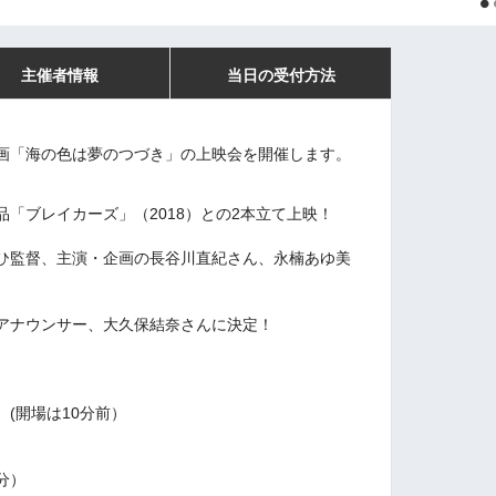
主催者情報
当日の受付方法
画「海の色は夢のつづき」の上映会を開催します。
「ブレイカーズ」（2018）との2本立て上映！
ひ監督、主演・企画の長谷川直紀さん、永楠あゆ美
アナウンサー、大久保結奈さんに決定！
13時20分〜 (開場は10分前）
９分）