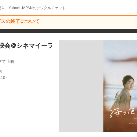
単 Yahoo! JAPANのデジタルチケット
ービスの終了について
映会＠シネマイーラ
立て上映
00
:10～