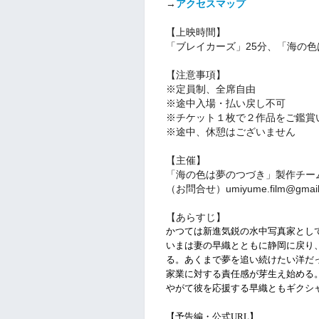
→
アクセスマップ
【上映時間】
「ブレイカーズ」25分、「海の色
【注意事項】
※定員制、全席自由
※途中入場・払い戻し不可
※チケット１枚で２作品をご鑑賞
※途中、休憩はございません
【主催】
「海の色は夢のつづき」製作チー
（お問合せ）umiyume.film@gmail
【あらすじ】
かつては新進気鋭の水中写真家とし
いまは妻の早織とともに静岡に戻り
る。あくまで夢を追い続けたい洋だ
家業に対する責任感が芽生え始める
やがて彼を応援する早織ともギクシ
【予告編・公式URL】