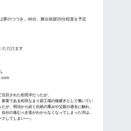
は夢のつづき」46分、舞台挨拶20分程度を予定
いただけます
ム
.com
て注目された松田洋だったが、
、家業である松田なまり節工場の後継ぎとして働いてい
ったが、明治から続く伝統の重みや父親の過去に触れ、
。自分の進むべき道がわからなくなってしまった洋は、
ャクしてしまい──。