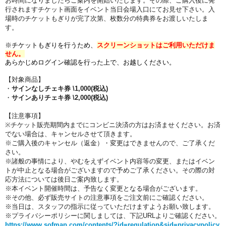
お時間になりましたらご案内を開始いたします。その際、
ご購入後に発
行されますチケット画面をイベント当日会場入口にてお見せ下さい。
入
場時のチケットもぎりが完了次第、枚数分の特典券をお渡しいたしま
す。
※チケットもぎりを行うため、
スクリーンショットはご利用いただけま
せん。
あらかじ
めログイン確認を行った上で、お越しください。
【対象商品】
・
サインなしチェキ券 \1,000(税込)
・
サインありチェキ券 \2,000(税込)
【注意事項】
※チケット販売期間内
までにコンビニ決済の方はお済ませください。
お済
でない場合は、キャンセルさせて頂きます。
※ご購入後のキャンセル（返金）・変更はできませんので、ご了承くだ
さい。
※諸般の事情により、やむをえずイベント内容等の変更、またはイベン
トが中止となる場合がございますので予めご了承ください。その際の対
応方法については後日ご案内致します。
※本イベント開催時間は、予告なく変更となる場合がございます。
※その他、必ず販売サイトの注意事項をご注文前にご確認ください。
※当日は、スタッフの指示に従っていただけますようお願い致します。
※プライバシーポリシーに関しましては、下記URLよりご確認ください。
https://www.sofmap.com/contents/?id=regulation&sid=privacypolicy