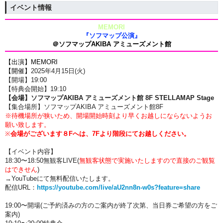
イベント情報
MEMORI
『ソフマップ公演』
＠ソフマップAKIBA アミューズメント館
【出演】MEMORI
【開催】
2025年4月15
日(火)
【開場】19:00
【特典会開始】
19:10
【会場】ソフマップAKIBA アミューズメント館 8F
STELLAMAP Stage
【集合場所】
ソフマップAKIBA アミューズメント館8F
※待機場所が狭いため、開場開始時刻より早くお越しにならないようお
願い致します。
※
会場がございます８Fへは、7Fより階段にてお越しください。
【イベント内容】
18:30〜18:50無観客LIVE
(
無観客状態で実施いたしますので直接のご観覧
はできせん
)
→YouTubeにて無料配信いたします。
配信URL：
https://youtube.com/live/aU2nn8n-w0s?feature=share
19:00〜開場(ご予約済みの方のご案内が終了次第、当日券ご希望の方をご
案内)