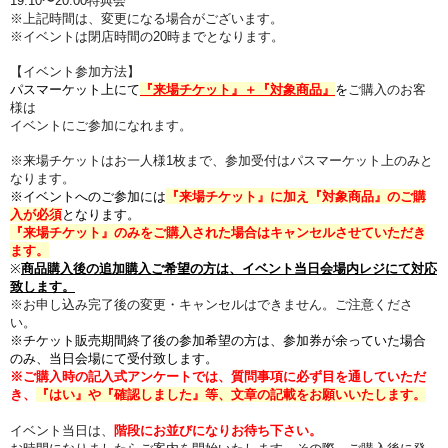
19:10
〜20:00特典会
※上記時間は、変更になる場合がございます。
※イベントは閉店時間の20時までとなります。
【イベント参加方法】
パスマーケット上にて
『来場チケット』＋『対象商品』
を
ご購入のお客
様は
イベントにご参加になれます。
※来場チケットはお一人様1枚まで、参加受付はパスマーケット上のみと
なります。
※イベントへのご参加には
『
来場チケット
』に加え『対象商品
』のご購
入が必須
となります。
『
来場チケット
』のみをご購入された場合はキャンセルさせていただき
ます。
※
商品購入後の追加購入ご希望の方は、イベント当日会場内レジにて対応
致します。
※お申し込み完了後の変更・キャンセルはできません。ご注意くださ
い。
※チケット販売期間終了後の参加希望の方は、参加券が余っていた場合
のみ、当日会場にて
受付致します。
※ご購入時の記入式アンケートでは、質問事項に必ず目を通していただ
き、
『はい』や『確認しました』等、文章の記載をお願いいたします。
イベント当日は、
階段にお並びになりお待ち下さい。