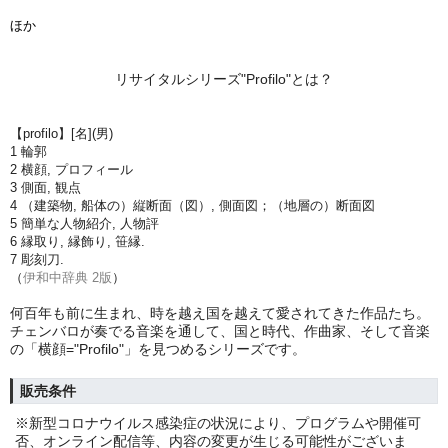
ほか
リサイタルシリーズ"Profilo"とは？
【profilo】[名](男)
1 輪郭
2 横顔, プロフィール
3 側面, 観点
4 （建築物, 船体の）縦断面（図）, 側面図；（地層の）断面図
5 簡単な人物紹介, 人物評
6 縁取り, 縁飾り, 笹縁.
7 彫刻刀.
（
伊和中辞典 2版
）
何百年も前に生まれ、時を越え国を越えて愛されてきた作品たち。
チェンバロが奏でる音楽を通して、国と時代、作曲家、そして音楽
の「横顔="Profilo"」を見つめるシリーズです。
販売条件
※新型コロナウイルス感染症の状況により、プログラムや開催可
否、オンライン配信等、内容の変更が生じる可能性がございま