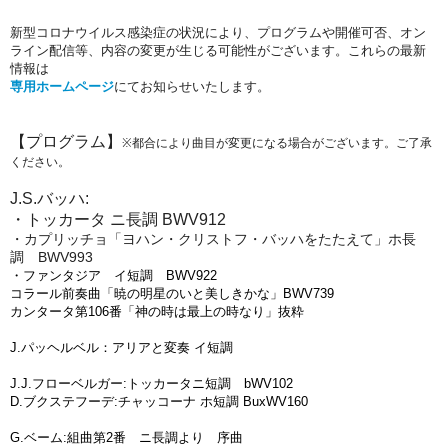
新型コロナウイルス感染症の状況により、プログラムや開催可否、オン
ライン配信等、内容の変更が生じる可能性がございます。これらの最新
情報は
専用ホームページ
にてお知らせいたします。
【プログラム】
※都合により曲目が変更になる場合がございます。ご了承
ください。
J.S.バッハ:
・トッカータ ニ長調 BWV912
・カプリッチョ「ヨハン・クリストフ・バッハをたたえて」ホ長
調 BWV993
・ファンタジア イ短調 BWV922
コラール前奏曲「暁の明星のいと美しきかな」BWV739
カンタータ第106番「神の時は最上の時なり」抜粋
J.パッヘルベル：アリアと変奏 イ短調
J.J.フローベルガー:トッカータニ短調 bWV102
D.ブクステフーデ:チャッコーナ ホ短調 BuxWV160
G.ベーム:組曲第2番 ニ長調より 序曲