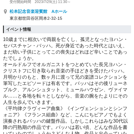
受付開始時間 2023/7/29(土) 11:30～
松本記念音楽迎賓館 Aホール
東京都世田谷区岡本2-32-15
イベント情報
10歳までに相次いで両親を亡くし、孤児となったヨハン・
セバスチャン・バッハ。死が身近であった時代とはいえ、
まだ幼い子供にとってこの喪失はどれほど辛いことであっ
たでしょうか。
オールドルフでオルガニストをつとめていた長兄ヨハン・
クリストフに引き取られ音楽の手ほどきを受けたバッハ。
月明かりのもと、数ヶ月に渡って兄の楽譜コレクションを
筆写したエピソードは有名です。バッハはその後リューネ
ブルク、アルンシュタット、ミュールハウゼン、ヴァイマ
ル……と各地を転々としながら、音楽の腕をたよりにその
人生を歩んでいきます。
《平均律クラヴィーア曲集》《インヴェンションとシンフ
ォニア》《フランス組曲》など、こんにちピアノでもよく
演奏されるバッハの鍵盤作品。しかしこれらはみな30代以
降の円熟期の作品です。バッハは若い頃、どんな作品を書
いていたのでしょうか？どんな人物、作品と出会っていた