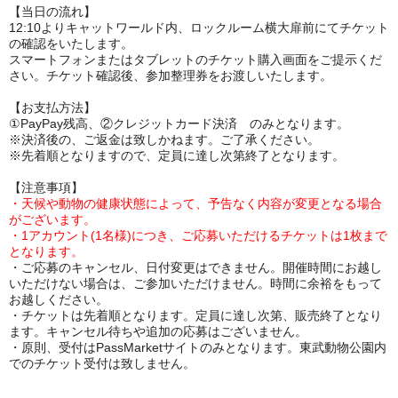
【当日の流れ】
12:10よりキャットワールド内、ロックルーム横大扉前にてチケット
の確認をいたします。
スマートフォンまたはタブレットのチケット購入画面をご提示くだ
さい。チケット確認後、参加整理券をお渡しいたします。
【お支払方法】
①PayPay残高、②クレジットカード決済 のみとなります。
※決済後の、ご返金は致しかねます。ご了承ください。
※先着順となりますので、定員に達し次第終了となります。
【注意事項】
・天候や動物の健康状態によって、予告なく内容が変更となる場合
がございます。
・1アカウント(1名様)につき、ご応募いただけるチケットは1枚まで
となります。
・ご応募のキャンセル、日付変更はできません。開催時間にお越し
いただけない場合は、ご参加いただけません。時間に余裕をもって
お越しください。
・チケットは先着順となります。定員に達し次第、販売終了となり
ます。キャンセル待ちや追加の応募はございません。
・原則、受付はPassMarketサイトのみとなります。東武動物公園内
でのチケット受付は致しません。