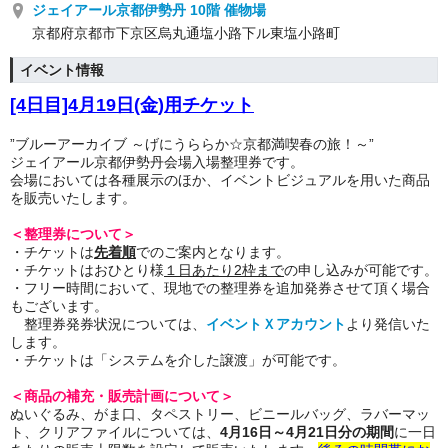
ジェイアール京都伊勢丹 10階 催物場
京都府京都市下京区烏丸通塩小路下ル東塩小路町
イベント情報
[4日目]4月19日(金
)用チケット
”ブルーアーカイブ ～げにうららか☆京都満喫春の旅！～”
ジェイアール京都伊勢丹会場入場整理券です。
会場においては各種展示のほか、イベントビジュアルを用いた商品
を販売いたします。
＜整理券について＞
・チケットは
先着順
でのご案内となります。
・チケットはおひとり様
１日あたり2枠まで
の申し込みが可能です。
・フリー時間において、現地での整理券を追加発券させて頂く場合
もございます。
整理券発券状況については、
イベントＸアカウント
より発信いた
します。
・チケットは「システムを介した譲渡」が可能です。
＜商品の補充・販売計画について＞
ぬいぐるみ、がま口、タペストリー、ビニールバッグ、ラバーマッ
ト、クリアファイル
については、
4月16日～4月21日分の期間
に
一日