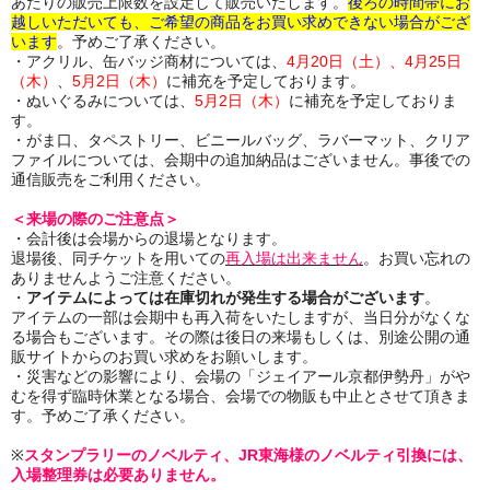
あたりの販売上限数を設定して販売いたします。
後ろの時間帯にお
越しいただいても、ご希望の商品をお買い求めできない場合がござ
います
。
予めご了承ください。
・アクリル、缶バッジ商材については、
4月20日（土）、4月25日
（木）
、
5月2日（木）
に補充を予定しております。
・ぬいぐるみについては、
5月2日（木）
に補充を予定しておりま
す。
・がま口、タペストリー、ビニールバッグ、ラバーマット、クリア
ファイルについては、
会期中の追加納品はございません。事後での
通信販売をご利用ください。
＜来場の際のご注意点＞
・会計後は会場からの退場となります。
退場後、同チケットを用いての
再入場は出来ません
。お買い忘れの
ありませんようご注意ください。
・
アイテムによっては在庫切れが発生する場合がございます
。
アイテムの一部は会期中も再入荷をいたしますが、当日分がなくな
る場合もございます。
その際は後日の来場もしくは、別途公開の通
販サイトからのお買い求めをお願いします。
・災害などの影響により、会場の「ジェイアール京都伊勢丹」がや
むを得ず臨時休業となる場合、会場での物販も中止とさせて頂きま
す。予めご了承ください。
※
スタンプラリーのノベルティ、JR東海様のノベルティ引換には、
入場整理券は必要ありません。