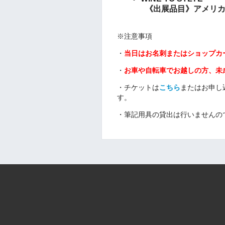
《出展品目》
アメリ
※注意事項
・
当日はお名刺またはショップカ
・
お車や自転車でお越しの方、未
・
チケットは
こちら
またはお申し
す。
・
筆記用具の貸出は行いませんの