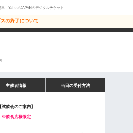
単 Yahoo! JAPANのデジタルチケット
ービスの終了について
00
主催者情報
当日の受付方法
【試飲会のご案内
】
※
飲食店様限定