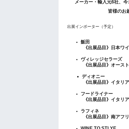
メーカー・輸入元6
社、今
皆様のお
出展インポーター（予定）
飯田
《出展品目》
日本
ワ
ヴィレッジセラーズ
《出展品目》
オース
ディオニー
《出展品目》
イタリ
フードライナー
《出展品目》
イタリ
ラフィネ
《出展品目》
南アフ
WINE TO STLYE