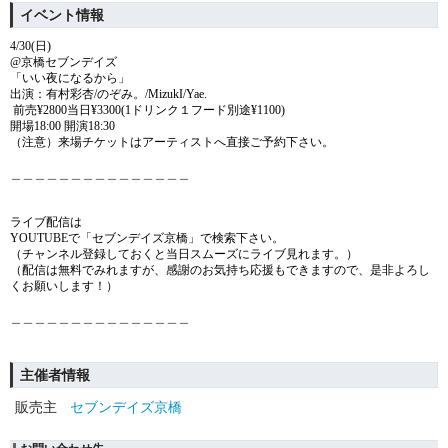
イベント情報
4/30(日)
@京橋セブンデイズ
「いい夜になるから」
出演：有村彩杏/のぞみ。/MizukI/Yae.
前売¥2800当日¥3300(1ドリンク１フード別途¥1100)
開場18:00 開演18:30
（注意）来場チケットはアーティストへ直接ご予約下さい。
＿＿＿＿＿＿＿＿＿＿＿＿＿＿＿
ライブ配信は
YOUTUBEで「セブンデイズ京橋」で検索下さい。
（チャンネル登録しておくと当日スムーズにライブ見れます。）
（配信は無料でみれますが、感謝のお気持ち応援もできますので、是非よろし
くお願いします！）
＿＿＿＿＿＿＿＿＿＿＿＿＿＿＿
主催者情報
販売主
セブンデイズ京橋