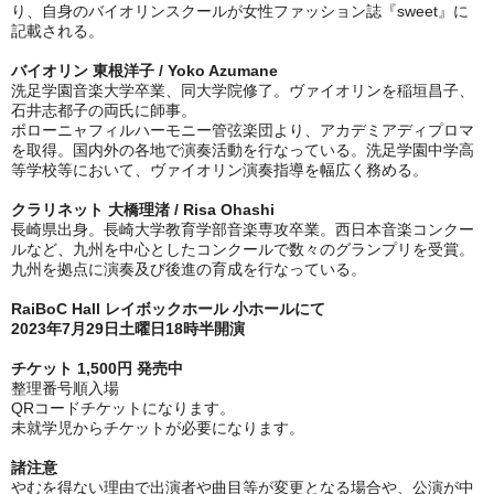
り、自身のバイオリンスクールが女性ファッション誌『sweet』に
記載される。
バイオリン 東根洋子
/
Yoko Azumane
洗足学園音楽大学卒業、同大学院修了。ヴァイオリンを稲垣昌子、
石井志都子の両氏に師事。
ボローニャフィルハーモニー管弦楽団より、アカデミアディプロマ
を取得。国内外の各地で演奏活動を行なっている。洗足学園中学高
等学校等において、ヴァイオリン演奏指導を幅広く務める。
クラリネット 大橋理渚
/
Risa Ohashi
長崎県出身。長崎大学教育学部音楽専攻卒業。西日本音楽コンクー
ルなど、九州を中心としたコンクールで数々のグランプリを受賞。
九州を拠点に演奏及び後進の育成を行なっている。
RaiBoC Hall レイボックホール 小ホールにて
2023年7月29日土曜日18時半開演
チケット 1,500円 発売中
整理番号順入場
QRコードチケットになります。
未就学児からチケットが必要になります。
諸注意
やむを得ない理由で出演者や曲目等が変更となる場合や、公演が中