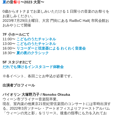
夏
の音
祭り
〜2023 大宮〜
0歳からオトナまでお楽しみいただける 1 日限りの音楽のお祭りを
お楽しみください。
2023年7月29日土曜日、大宮 門街にある RaiBoC Hall( 市民会館お
おみや ) にて開催
7F 小ホールにて
11:00〜
こどものうたチャンネル
13:00〜
こどものうたチャンネル
16:00〜
リコーダーと弦楽器による わくわく音楽会
18:30〜
夏の夜のクラシック
5F スタジオ2にて
だれでも弾けるインスタコード体験会
※各イベント、各回ごとお申込が必要です。
出演者プロフィール
バイオリン 大塚野乃子 / Nonoko Otsuka
ウィーン市プライナー音楽院卒業。
現在、室内楽の他東京21世紀管弦楽団のコンサートには常時出演す
る。2022年3月ソナーレ・アートオフィスよりファーストアルバム
「ウィーンの光と影」をリリース。後進の指導にも力を入れてお