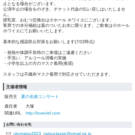
止となる場合がございます。
公演中止の場合をのぞき、チケット代金の払い戻しはいたしませ
ん。
授乳室、おむつ交換台は
小ホール ホワイエ
にございます。
客席での水分補給は蓋のついたお水に限ります。ご飲食は小ホール
ホワイエにてお願いいたします。
基本的な感染防止対策をお願いします(7/22時点)
・発熱や体調不良時のご来場はご遠慮ください
・手洗い、アルコール消毒の実施
・小学生以上の方のマスク着用(推奨)
スタッフは不織布マスク着用で対応させていただきます。
主催者情報
販売主
夏の名曲コンサート
責任者
大塚
関連URL
http://loveclef.com
お問い合わせ先
otomatsu2023_natsuclassic@ymail.ne.jp