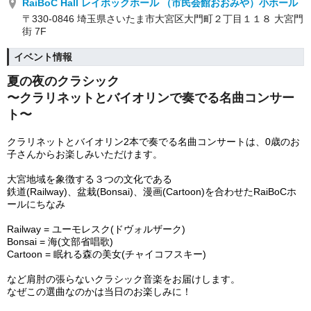
RaiBoC Hall レイボックホール （市民会館おおみや）小ホール
〒330-0846 埼玉県さいたま市大宮区大門町２丁目１１８ 大宮門
街 7F
イベント情報
夏の夜のクラシック
〜クラリネットとバイオリンで奏でる名曲コンサー
ト〜
クラリネットとバイオリン2本で奏でる名曲コンサートは、0歳のお
子さんからお楽しみいただけます。
大宮地域を象徴する３つの文化である
鉄道(Railway)、盆栽(Bonsai)、漫画(Cartoon)を合わせたRaiBoCホ
ールにちなみ
Railway = ユーモレスク(ドヴォルザーク
)
Bonsai = 海(文部省唱歌)
Cartoon = 眠れる森の美女(チャイコフスキー)
など肩肘の張らないクラシック音楽をお届けします。
なぜこの選曲なのかは当日のお楽しみに！