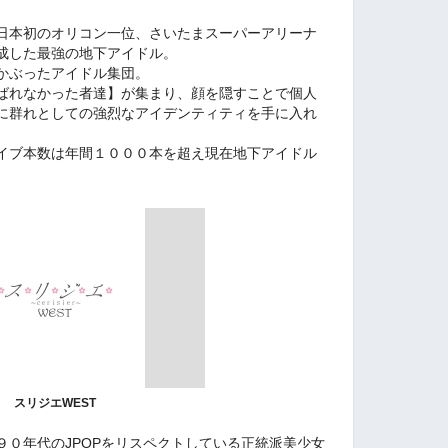
日本初のオリコン一位、さいたまスーパーアリーナ
成した最強の地下アイドル。
かぶったアイドル集団。
ばれなかった者達】が集まり、顔を隠すことで個人
に群れとしての強烈なアイデンティティを手に入れ
イブ本数は年間１０００本を超え現在地下アイドル
。
スリジエWEST
９０年代のJPOPをリスペクトしている正統派美少女