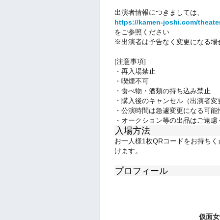
出演者情報につきましては、
https://kamen-joshi.com/theat
をご参照ください
※出演者は予告なく変更になる場
[注意事項]
・再入場禁止
・喫煙不可
・食べ物・酒類の持ち込み禁止
・購入後のキャンセル（出演者変
・公演時間は急遽変更になる可能
・オークション等の出品はご遠慮
入場方法
お一人様1枚QRコードをお持ち
けます。
プロフィール
仮面女