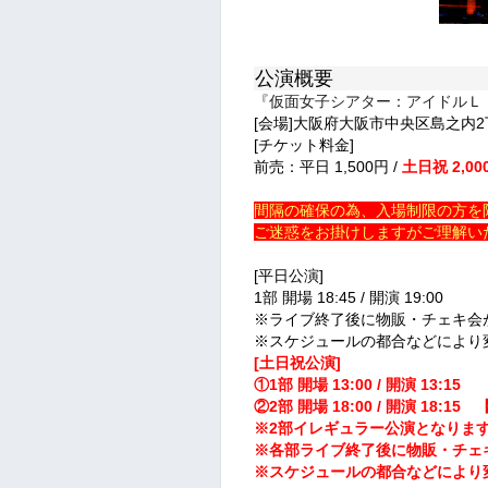
公演概要
『仮面女子シアター：アイドルＬ
[会場]大阪府大阪市中央区島之内2
[チケット料金]
前売：平日 1,500円 /
土日祝 2,00
間隔の確保の為、入場制限の方を
ご迷惑をお掛けしますがご理解い
[平日公演]
1部 開場 18:45 / 開演 19:00
※ライブ終了後に物販・チェキ会
※スケジュールの都合などにより
[土日祝公演]
①1部 開場 13:00 / 開演 13:15
②2部 開場 18:00 / 開演 18:15
【
※2部イレギュラー公演となりま
※各部ライブ終了後に物販・チェ
※スケジュールの都合などにより