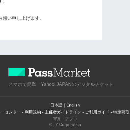
す。
お願い申し上げます。
スマホで簡単 Yahoo! JAPANのデジタルチケット
日本語
｜
English
シーセンター
-
利用規約
-
主催者ガイドライン
-
ご利用ガイド
-
特定商取
写真：アフロ
© LY Corporation