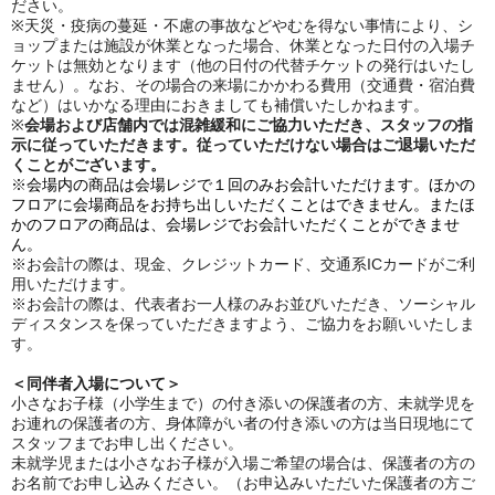
ださい。
※天災・疫病の蔓延・不慮の事故などやむを得ない事情により、シ
ョップまたは施設が休業となった場合、休業となった日付の入場チ
ケットは無効となります（他の日付の代替チケットの発行はいたし
ません）。なお、その場合の来場にかかわる費用（交通費・宿泊費
など）はいかなる理由におきましても補償いたしかねます。
※
会場および店舗内では混雑緩和にご協力いただき、スタッフの指
示に従っていただきます。従っていただけない場合はご退場いただ
くことがございます。
※
会場内の商品は会場レジで１回のみお会計いただけます。
ほかの
フロアに会場商品をお持ち出しいただくことはできません。
またほ
かのフロアの商品は、会場レジでお会計いただくことができませ
ん。
※お会計の際は、現金、クレジットカード、交通系ICカードがご利
用いただけます。
※お会計の際は、代表者お一人様のみお並びいただき、ソーシャル
ディスタンスを保っていただきますよう、ご協力をお願いいたしま
す。
＜同伴者入場について＞
小さなお子様（小学生まで）の付き添いの保護者の方、未就学児を
お連れの保護者の方、身体障がい者の付き添いの方は当日現地にて
スタッフまでお申し出ください。
未就学児または小さなお子様が入場ご希望の場合は、保護者の方の
お名前でお申し込みください。（お申込みいただいた保護者の方ご