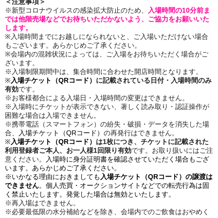
＜注意事項＞
※新型コロナウイルスの感染拡大防止のため、
入場時間の10分前ま
では他階売場などでお待ちいただかないよう、ご協力をお願いいた
します。
※入場時間までにお越しになられないと、ご入場いただけない場合
もございます。あらかじめご了承ください。
※会場内の混雑状況によっては、ご入場をお待ちいただく場合がご
ざいます。
※入場制限期間中は、集合時間に合わせた開店時間となります。
※
入場チケット（QRコード）
に記載されている日付・入場時間のみ
有効
です。
※お客様都合による入場日・入場時間の変更はできません。
※入場時にチケットが表示できない、著しく読み取り・認証操作が
困難な場合は入場できません。
※携帯電話（スマートフォン）の紛失・破損・データを消失した場
合、
入場チケット（QRコード）
の再発行はできません。
※
入場チケット（QRコード）
は1枚につき、チケットに記載された
利用登録者ご本人、お一人様1回限り有効
です。お取り扱いにはご注
意ください。
入場時に身分証明書を確認させていただく場合もござ
います。あらかじめご了承ください。
※いかなる理由におきましても
入場チケット（QRコード）の譲渡は
できません
。個人売買・オークションサイトなどでの転売行為は固
く禁止いたします。発覚した場合は無効といたします。
※再入場はできません。
※必要最低限の水分補給などを除き、会場内でのご飲食はおやめく