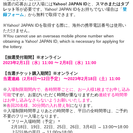
抽選の応募および入場には
Yahoo! JAPAN ID
と、
スマホまたはタブ
レット
等が必要です。Yahoo! JAPAN IDをお持ちでない場合は「
登
録フォーム
」から無料で取得できます。
※Yahoo! JAPAN IDを取得する際に、海外の携帯電話番号は使用い
ただけません。
※You cannot use an overseas mobile phone number when
obtaining a Yahoo! JAPAN ID, which is necessary for applying for
the lottery.
【抽選受付期間】※オンライン
2023年2月1日（水）11:00 〜 2月8日（水）11:00
【当選チケット購入期間】※オンライン
当選連絡（2月8日〜12日予定） 〜
2023年
2月18日（土）11:00
※
入場制限期間内で、各時間帯ごとに、お一人様1枚までお申し込み
可能
ですが、お並びいただく時間が重なりますため
連続する時間帯
はお申し込みなさらないようお願いいたします
。
※
各回20名様、30分間の入れ替え制
になります。
※入場制限時間帯よりあとの時間帯と、平日の全時間帯は、ご予約
不要のフリー入場となります。
＊フリー入場時間（予定）＊
2月18日、19日、22日、25日、26日、3月4日 → 13:00〜18:00
上記以外の平日 → 11:00〜18:00