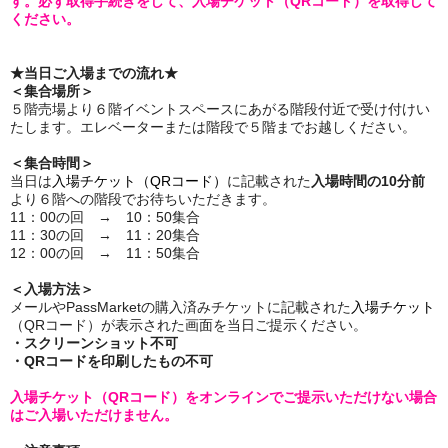
す。必ず
取得手続きを
して、
入場チケット（QRコード）を取得して
ください。
★当日ご入場までの流れ
★
＜集合場所＞
５階売場より６階イベントスペースにあがる階段付近で受け付けい
たします。エレベーターまたは階段で５階までお越しください。
＜集合時間＞
当日は
入場チケット（QRコード）
に記載された
入場時間の10分前
より６階への階段でお待ちいただきます。
11：00の回 → 10：50集合
11：30の回 → 11：20集合
12：00の回 → 11：50集合
＜入場方法＞
メールやPassMarketの購入済みチケットに記載された
入場チケット
（QRコード）が表示された画面を当日ご提示ください。
・スクリーンショット不可
・QRコードを印刷したもの不可
入場チケット（QRコード）をオンラインでご提示いただけない場合
はご入場いただけません。