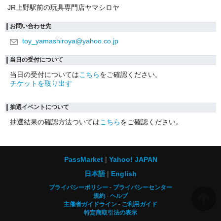
JR上野駅前の玩具専門店ヤマシロヤ
お問い合わせ先
toy_yamashiroya@yahoo.co.jp
当日の受付について
当日の受付については
こちら
をご確認ください。
チケットを取り出す
抽選イベントについて
抽選結果の確認方法ついては
こちら
をご確認ください。
PassMarket
Yahoo! JAPAN
日本語
English
プライバシーポリシー
プライバシーセンター
規約
ヘルプ
主催者ガイドライン
ご利用ガイド
特定商取引法の表示