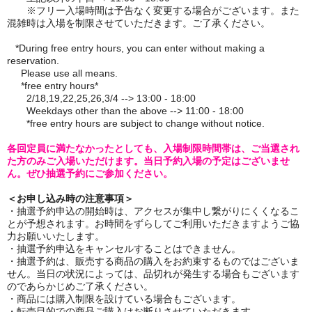
※フリー入場時間は予告なく変更する場合がございます。また
混雑時は入場を制限させていただきます。ご了承ください。
*During free entry hours, you can enter without making a
reservation.
Please use all means.
*free entry hours*
2/18,19,22,25,26,3/4 --> 13:00 - 18:00
Weekdays other than the above --> 11:00 - 18:00
*free entry hours are subject to change without notice.
各回定員に満たなかったとしても、入場制限時間帯は、ご当選され
た方のみご入場いただけます。当日予約入場の予定はございませ
ん。ぜひ抽選予約にご参加ください。
＜お申し込み時の注意事項＞
・抽選予約申込の開始時は、アクセスが集中し繋がりにくくなるこ
とが予想されます。お時間をずらしてご利用いただきますようご協
力お願いいたします。
・抽選予約申込をキャンセルすることはできません。
・抽選予約は、販売する商品の購入をお約束するものではございま
せん。当日の状況によっては、品切れが発生する場合もございます
のであらかじめご了承ください。
・商品には購入制限を設けている場合もございます。
・転売目的での商品ご購入はお断りさせていただきます。