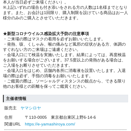
本人が当日必ずご来場ください）。
※上記いずれの場合も付き添いをされる方の人数は1名様までとなり
ます。また、お会計は1回限り、購入制限を設けている商品はお一人
様分のみのご購入とさせていただきます。
★新型コロナウイルス感染拡大予防の注意事項
・ご来場の際はマスクの着用を必ずお願いいたします。
・発熱、咳、くしゃみ、喉の痛みなど風邪の症状がある方、体調の
すぐれない方のご来場はご遠慮ください。
・会場入口にて検温を実施いたします。結果によっては、再度検温
をお願いする場合がございます。37.5度以上の発熱がある場合は、
ご入場をお断りさせていただきます。
・会場入口をはじめ、店舗内各所に消毒液を設置いたします。入退
場の際は必ず、手指の消毒をお願いいたします。
・ご鑑賞の際は、ソーシャルディスタンスの観点から、できる限り
他のお客様との距離を保ってご鑑賞ください。
主催者情報
販売主
ヤマシロヤ
住所
〒110-0005 東京都台東区上野6-14-6
関連URL
https://e-yamashiroya.com/