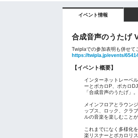
イベント情報
合成音声のうたげ Vo
Twiplaでの参加表明も併せ
https://twipla.jp/events/6541
【イベント概要】
インターネットレーベ
ーとボカロP、ボカロD
「合成音声のうたげ」
メインフロアとラウンジ
ップス、ロック、クラ
ルの音楽を楽しむこと
これまでになく多様化
楽リスナーとボカロリ