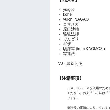
yuigot
kohe
yuichi NAGAO
コサメガ
原口沙輔
駱駝法師
でんどり
ギザ
駒澤零 (from KAOMOZI)
零進法
VJ - 扉 & えあ
【注意事項】
※当日スムーズな入場のため
ください。お支払い方法は「
ります。
※諸般の事情により、やむを