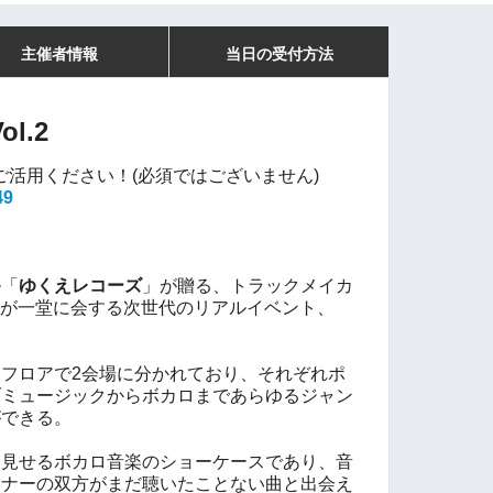
主催者情報
当日の受付方法
l.2
てご活用ください！(必須ではございません)
49
ル「
ゆくえレコーズ
」が贈る、
トラックメイカ
Jが一堂に会する
次世代のリアルイベント、
。
フロアで2会場に分かれており、
それぞれポ
ブミュージックから
ボカロまであらゆるジャン
ができる。
を見せるボカロ音楽のショーケースであり、
音
スナーの双方がまだ聴いたことない曲と
出会え