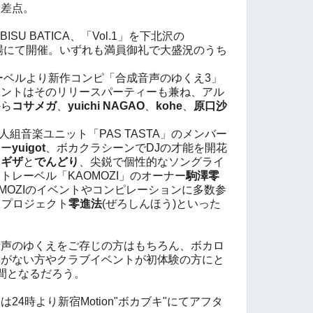
交差点。
ISU BATICA、「Vol.1」を下北沢の
oの2会場にて開催。いずれも満員御礼で大盛況のうち
レーベルより新作コンピ
「合成音声のゆくえ3」
ベントはそのリリースパーティーも兼ね、アル
から
コサメガ
、
yuichi NAGAO
、
kohe
、
原口沙
人組音楽ユニット「PAS TASTA」のメンバー
カー
yuigot
、ボカクラシーンでDJの才能を開花
る
ギザ
と
でんどり
、尖鋭で個性的なソングライ
トレーベル「KAOMOZI」のオーナー
駒澤零
OMOZIのイベントやコンピレーションに多数参
ソロプロジェクト
零進法
(ぜろしんほう)といった
音声のゆくえをご存じの方はもちろん、ボカロ
とがない方やクラブイベントが初体験の方にと
間となるだろう。
24時より新宿Motion"ボカブキ"にてアフタ