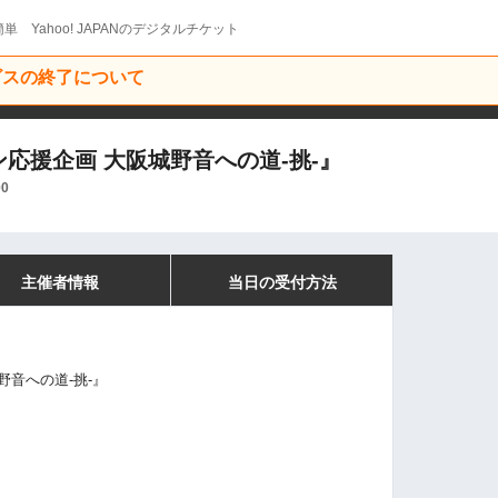
単 Yahoo! JAPANのデジタルチケット
ービスの終了について
マン応援企画 大阪城野音への道-挑-』
00
主催者情報
当日の受付方法
野音への道-挑-』