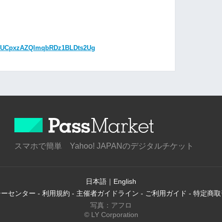
el/UCpxzAZQlmqbRDz1BLDts2Ug
スマホで簡単 Yahoo! JAPANのデジタルチケット
日本語
｜
English
シーセンター
-
利用規約
-
主催者ガイドライン
-
ご利用ガイド
-
特定商取
写真：アフロ
© LY Corporation