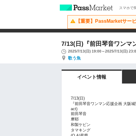
スマホで簡
【重要】PassMarketサ
7/13(日)『前田琴音ワン
2025/7/13(日) 19:00～2025/7/13(日) 23:
歌う魚
イベント情報
7/13(日)
『前田琴音ワンマン応援企画 大阪城
act)
前田琴音
摩耶
和製ケビン
タマキング
(O.A)星愛