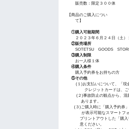
販売数：限定３００体
【商品のご購入につい
①購入可能期間
２０２３年６月２４日（土）１
②販売場所
SOTETSU GOODS STO
③購入制限
お一人様１体
④購入条件
購入予約券をお持ちの方
⑤その他
(１)お支払いについて、「現金
クレジットカードは、ご使
(２)事故防止の観点から、
あります。
(３)
ご購入時に「購入予約券
が表示可能なスマートフォン
プリントアウトした「購入予
意ください。