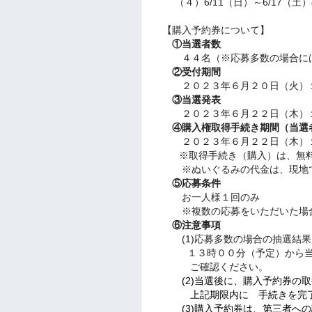
（４）6/11（日）～6/17（
【購入予約券について】
①当選者数
４４名（※応募多数の場合には
②受付期間
２０２３年６月２０日（火）１
③当選発表
２０２３年６月２２日（木）１
④購入権取得手続き期間（当選
２０２３年６月２２日（木）１
※取得手続き（購入）は、無料
※ぬいぐるみの代金は、現地で
⑤応募条件
お一人様１回のみ
※複数の応募をいただいた場合
⑥注意事項
(1)応募多数の場合の抽選結果
１３時００分（予定）から当落
ご確認ください。
(2)当選後に、購入予約券の
上記期限内に 手続きを完了し
(3)購入予約券は、第三者への