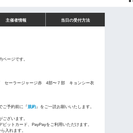
主催者情報
当日の受付方法
約ページです。
画 セーラージャージ赤
4部〜７部 キョンシー衣
でご予約前に『
規約
』をご一読お願いいたします
。
がございます。
ビットカード、PayPayをご利用いただけます。
から入れます。