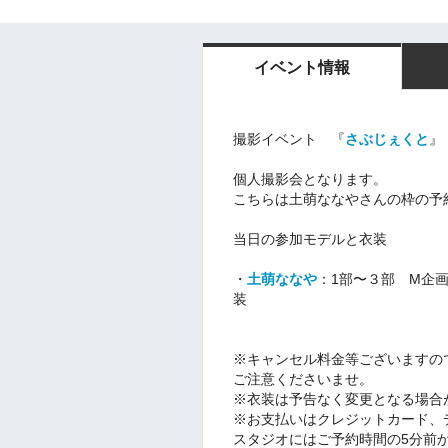
イベント情報
撮影
イベント 『
さぶじぇくと
』
個人撮影会となります。
こちらは土萌ななやさんの枠の予
当日の参加モデルと衣装
・
土萌ななや
：1部〜３部 M企
装
※キャンセル料金等ございますの
ご注意くださいませ。
※衣装は予告なく変更となる場合
※お支払いはクレジットカード、デ
スタジオにはご予約時間の5分前