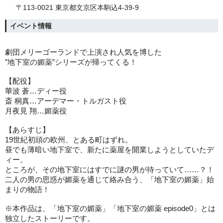
〒113-0021 東京都文京区本駒込4-39-9
イベント情報
劇団メリーゴーランドで上演され人気を博した
”地下室の媚薬”シリーズが帰ってくる！
【配役】
華波 蒼…ディー役
斎 桐真…アーデマー・トルガスト役
月夜見 翔…媚薬役
【あらすじ】
19世紀初頭の欧州、とある町はずれ。
昼でも薄暗い地下室で、新たに薬屋を開業しようとしていたデ
ィー。
ところが、その地下室にはすでに謎の男が待っていて……？！
二人の男の思惑が媚薬を通じて絡み合う、「地下室の媚薬」始
まりの物語！
※本作品は、「地下室の媚薬」「地下室の媚薬 episode0」とは
独立したストーリーです。