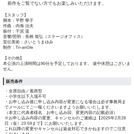
　前作をご覧でない方でもお楽しみいただけます。
【スタッフ】
脚本：平野 華子
作曲：内海 治夫
振付：干泥 遥
音響/照明：長柄 篤弘（ステージオフィス）
宣伝美術：さいとうまゆみ
制作：Tri-anGle
【その他】
本公演の上演時間は90分を予定しております。 途中休憩はございま
せん。
販売条件
・全席自由／着席型
・小学生以下入場不可
・お申し込み後に申し込み内容が変更になる場合は必ず事務局ま
でメールにてご一報くださいますようお願いいたします。
（本文に代表者様名、お申し込み回、変更内容の記載必須）
※お申し込み内容の変更、キャンセルのご連絡は【2025年2月28
日（金）23:59まで】にお願いいたします。
これ以降の変更やキャンセルは返金対応できかねますのでご注意