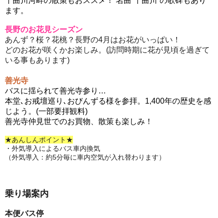
千曲川河畔の散策もおススメ！ 名曲“千曲川”の歌碑もあり
ます。
長野のお花見シーズン
あんず？桜？花桃？長野の4月はお花がいっぱい！
どのお花が咲くかお楽しみ。(訪問時期に花が見頃を過ぎて
いる事もあります)
善光寺
バスに揺られて善光寺参り…
本堂､お戒壇巡り､おびんずる様を参拝。
1,400年の歴史を感
じよう。(一部要拝観料)
善光寺仲見世でのお買物、散策も楽しみ！
★あんしんポイント★
・外気導入によるバス車内換気
（外気導入：約5分毎に車内空気が入れ替わります）
乗り場案内
本便バス停