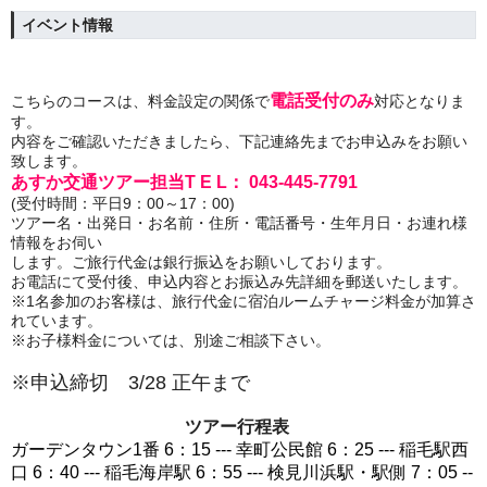
イベント情報
電話受付のみ
こちらのコースは、料金設定の関係で
対応となりま
す。
内容をご確認いただきましたら、下記連絡先までお申込みをお願い
致します。
あすか交通ツアー担当T E L： 043-445-7791
(受付時間：平日9：00～17：00)
ツアー名・出発日・お名前・住所・電話番号・生年月日・お連れ様
情報をお伺い
します。
ご旅行代金は銀行振込をお願いしております。
お電話にて受付後、申込内容とお振込み先詳細を郵送いたします。
※1名参加のお客様は、旅行代金に宿泊ルームチャージ料金が加算さ
れています。
※お子様料金については、別途ご相談下さい。
※申込締切 3/28 正午まで
ツアー行程表
ガーデンタウン1番 6：15 --- 幸町公民館 6：25 --- 稲毛駅西
口 6：40 --- 稲毛海岸駅 6：55 --- 検見川浜駅・駅側 7：05 --