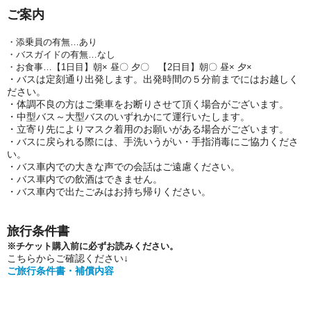
ご案内
・添乗員の有無…あり
・バスガイドの有無…なし
・お食事…【1日目】朝× 昼〇 夕〇
【2日目】
朝〇 昼× 夕×
・バスは定刻通り出発します。出発時間の５分前までにはお越しく
ださい。
・体調不良の方はご乗車をお断りさせて頂く場合がございます。
・
中型バス～大型バスのいずれかにて運行いたします。
・立寄り先によりマスク着用のお願いがある場合がございます。
・バスに戻られる際には、手洗いうがい・手指消毒にご協力くださ
い。
・バス車内での大きな声での会話はご遠慮ください。
・バス車内での飲酒はできません。
・バス車内で出たごみはお持ち帰りください。
旅行条件書
※チケット購入前に必ずお読みください。
こちらからご確認ください↓
ご旅行条件書・補償内容