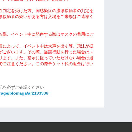
性判定を受けた方、同感染症の濃厚接触者の判定を
厚接触者の疑いがある方は入場をご来場はご遠慮く
る際、イベント中に発声する際はマスクの着用にご
況によって、イベント中は大声を出す等、飛沫が拡
がございます。その際、当該行動を行った場合はス
ります。また、指示に従っていただけない場合は退
でご注意ください。この際チケット代の返金は行い
記を必ずご確認ください
arage/blomaga/ar2193936