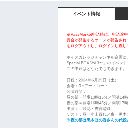
イベント情報
※PassMarket申込時に、申
具合が発生するケースが報告され
をログアウトし、ログインし直し
ボイスガレッジチャンネル企画に
Special BOX Vol.3〜」の
イベント
この申込はどなたでもできます。
日程：2024年6月29日（土）
会場：R’sアートコート
公演時間：
昼の部＝開場13時15分／開演14時
夜の部＝開場16時45分／開演17時
出演：亜咲花・吉宮瑠織
ゲスト：昼＝小山百代／夜＝黒木
※夜の部は黒木ほの香さんの代役