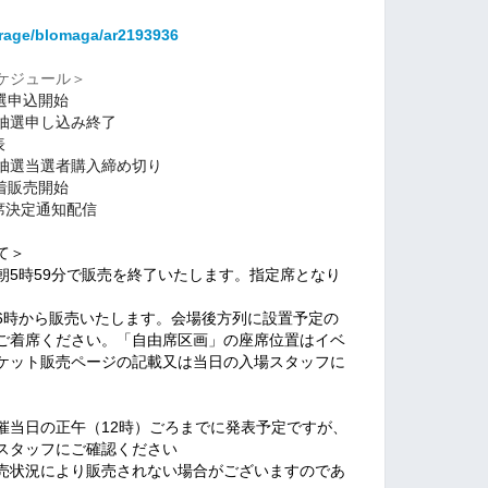
arage/blomaga/ar2193936
ケジュール＞
選申込開始
行抽選申し込み終了
表
行抽選当選者購入締め切り
着販売開始
席決定通知配信
て＞
朝5時59分で販売を終了いたします。指定席となり
6時から販売いたします。会場後方列に設置予定の
ご着席ください。「自由席区画」の座席位置はイベ
ケット販売ページの記載又は当日の入場スタッフに
催当日の正午（12時）ごろまでに発表予定ですが、
スタッフにご確認ください
売状況により販売されない場合がございますのであ