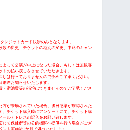
yとクレジットカード決済のみとなります。
枚数の変更、チケットの種別の変更、申込のキャン
によって
公演が中止になった場合、もしくは無観客
ットの払い戻しをさせていただきます。
戻しは行っておりませんので予めご了承ください。
日別途お知らせいたします。
費・宿泊費等の補填はできませんのでご了承くださ
た方が来場されていた場合、後日感染が確認された
め、
チケット購入時に
アンケートにて、
チケット購
メールアドレスの記入をお願い致します。
応じて保健所等の公的機関へ提供を行う場合がござ
ベント実施後1か月で処分いたします。