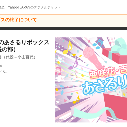
単 Yahoo! JAPANのデジタルチケット
ービスの終了について
のあさるりボックス
～（昼の部）
香（代役＝小山百代）
30
:15～