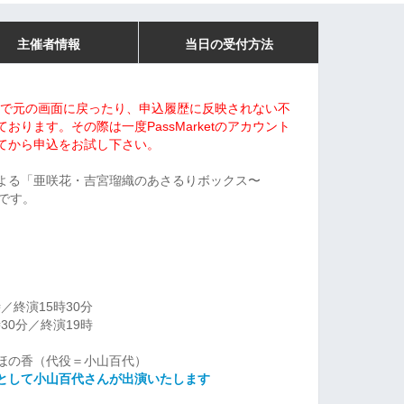
主催者情報
当日の受付方法
込途中で元の画面に戻ったり、申込履歴に反映されない不
ております。その際は一度
PassMarketのアカウント
てから申込をお試し下さい。
よる「亜咲花・吉宮瑠織のあさるりボックス〜
です。
／終演15時30分
30分／終演19時
ほの香（代役＝小山百代）
として小山百代さんが出演いたします