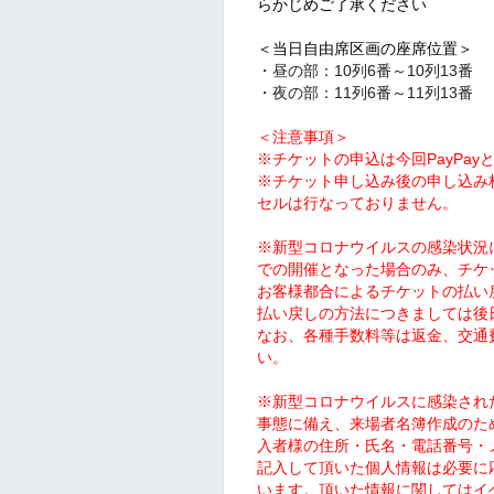
らかじめご了承ください
＜当日自由席区画の座席位置＞
・昼の部：10列6番～10列13番
・夜の部：11列6番～11列13番
＜注意事項＞
※チケットの申込は今回PayPa
※チケット申し込み後の申し込み
セルは行なっておりません。
※新型コロナウイルスの感染状況
での開催となった場合のみ、チケ
お客様都合によるチケットの払い
払い戻しの方法につきましては後
なお、各種手数料等は返金、交通
い。
※新型コロナウイルスに感染され
事態に備え、来場者名簿作成のた
入者様の
住所・氏名・電話番号・
記入して頂いた個人情報は必要に
います。頂いた情報に関してはイ