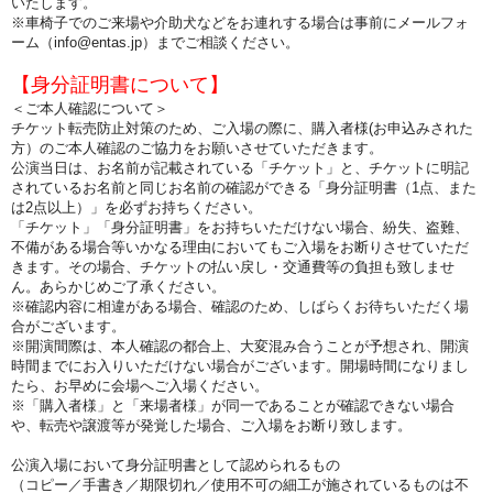
いたします。
※車椅子でのご来場や介助犬などをお連れする場合は事前にメールフォ
ーム（info@entas.jp）までご相談ください。
【身分証明書について】
＜ご本人確認について＞
チケット転売防止対策のため、ご入場の際に、購入者様(お申込みされた
方）のご本人確認のご協力をお願いさせていただきます。
公演当日は、お名前が記載されている「チケット」と、チケットに明記
されているお名前と同じお名前の確認ができる「身分証明書（1点、また
は2点以上）」を必ずお持ちください。
「チケット」「身分証明書」をお持ちいただけない場合、紛失、盗難、
不備がある場合等いかなる理由においてもご入場をお断りさせていただ
きます。その場合、チケットの払い戻し・交通費等の負担も致しませ
ん。あらかじめご了承ください。
※確認内容に相違がある場合、確認のため、しばらくお待ちいただく場
合がございます。
※開演間際は、本人確認の都合上、大変混み合うことが予想され、開演
時間までにお入りいただけない場合がございます。開場時間になりまし
たら、お早めに会場へご入場ください。
※「購入者様」と「来場者様」が同一であることが確認できない場合
や、転売や譲渡等が発覚した場合、ご入場をお断り致します。
公演入場において身分証明書として認められるもの
（コピー／手書き／期限切れ／使用不可の細工が施されているものは不