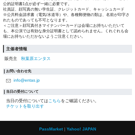
公的証明書1点が必ず一緒に必要です。
社員証、顔写真の無い学生証、クレジットカード、キャッシュカード
※公共料金請求書（電気/水道等）や、各種郵便物の類は、名前が印字さ
れたものであっても不可となります。
＜ご注意＞顔写真付きマイナンバーカードは会場にお持ちいただいて
も、本公演では有効な身分証明書として認められません。くれぐれも会
場にお持ちいただかないようご注意ください。
主催者情報
販売主
秋葉原エンタス
お問い合わせ先
info@entas.jp
当日の受付について
当日の受付については
こちら
をご確認ください。
チケットを取り出す
PassMarket
Yahoo! JAPAN