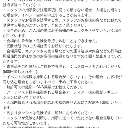
は必ず従ってください。
・スタッフの指示及び注意事項に従って頂けない場合、入場をお断りす
る場合や、イベント自体を中止することがあります。
・スタッフがお客様を誘導する際、スタッフがお客様の肩などに触れて
誘導する場合がございます。予めご了承ください。
・安全のため、ご入場の際にお手荷物のチェックをさせていただく場合
がございます。
・会場内に飲食物・危険物等持ち込むことはできません。
・泥酔状態でのご入場は固くお断りいたします。
・会場周辺、オノデンさん売り場などでの座り込みや集会などの行為は
周辺住民の皆様や他のお客様の迷惑となりますので固く禁止させていた
だきます。
・貴重品を含む物品はご自身で管理もしくはクロークをご利用ください
(500円出し入れ不可)。
・イベントの模様は撮影される場合がございます。その場合、お客様が
写り込む場合もございますので、予めご了承ください。
・無許可での撮影・SNS掲載はお控えください。
・アーティスト様を撮影される場合各アーティスト様の撮影レギュレー
ションに従ってください。
・会場内撮影される場合他のお客様の映り込みにご配慮をお願いいたし
ます。
・高まりダッシュは危険です。絶対におやめください。
・スタッフが危険と判断し、指示に従っていただけない場合退場してい
ただく可能性がございます。