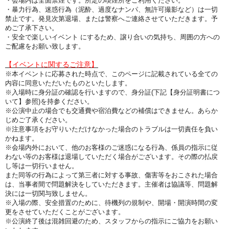
・会場内は全面禁煙です。所定の喫煙所をご利用ください。
・暴力行為、迷惑行為（泥酔、過度なナンパ、無許可撮影など）は一切
禁止です。発見次第退場、または警察へご連絡させていただきます。予
めご了承下さい。
・安全で楽しいイベント にするため、譲り合いの気持ち、周囲の方への
ご配慮をお願い致します。
【イベントに関するご注意】
※本イベントに応募された時点で、このページに記載されている全ての
内容に同意いただいたものといたします。
※入場時に身分証の確認を行いますので、身分証(下記【身分証明書につ
いて】参照)を持参ください。
※公演中止の場合でも交通費や宿泊費などの補償はできません。あらか
じめご了承ください
。
※注意事項をお守りいただけなかった場合のトラブルは一切責任を負い
かねます。
※会場内外において、他のお客様のご迷惑になる行為、係員の指示に従
わない等のお客様は退場していただく場合がございます。その際の払戻
し等は一切行いません。
また同等の行為によって第三者に対する事故、傷害等をおこされた場合
は、当事者間で問題解決をしていただきます。主催者は協議等、問題解
決には一切関与致しません。
※入場の際、安全措置のために、待機列の規制や、開場・開演時間の変
更をさせていただくことがございます。
※公演終了後は混雑回避のため、スタッフからの指示にご協力をお願い