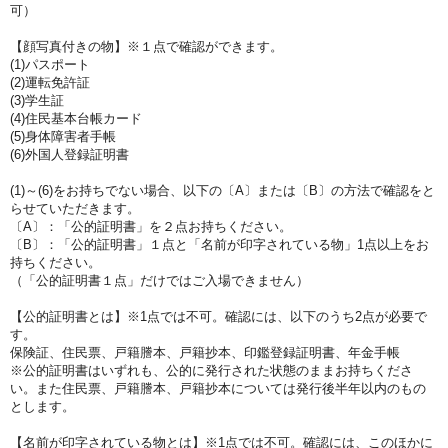
可）
【顔写真付きの物】※１点で確認ができます。
(1)パスポート
(2)運転免許証
(3)学生証
(4)住民基本台帳カード
(5)身体障害者手帳
(6)外国人登録証明書
(1)～(6)をお持ちでない場合、以下の〔A〕または〔B〕の方法で確認をと
らせていただきます。
〔A〕：「公的証明書」を２点お持ちください。
〔B〕：「公的証明書」１点と「名前が印字されている物」1点以上をお
持ちください。
（「公的証明書１点」だけではご入場できません）
【公的証明書とは】※1点では不可。確認には、以下のうち2点が必要で
す。
保険証、住民票、戸籍謄本、戸籍抄本、印鑑登録証明書、年金手帳
※公的証明書はいずれも、公的に発行された状態のままお持ちくださ
い。また住民票、戸籍謄本、戸籍抄本については発行後半年以内のもの
とします。
【名前が印字されている物とは】※1点では不可。確認には、このほかに