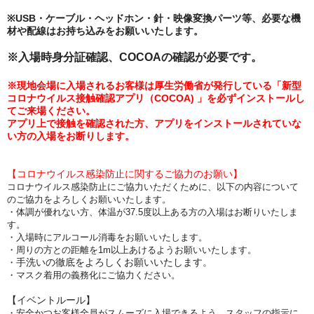
※USB・ケーブル・ヘッドホン・針・映像変換パーツ等、必要な機
材や配線はお持ち込みをお願いいたします。
※入場時身分証確認、COCOAの確認が必要です。
※現地会場
に入場されるお客様は厚生労働省が発行している「新型
コロナウイルス接触確認アプリ（COCOA) 」を必ずインストールし
てご来場ください。
アプリ上で接触を確認された方、アプリをインストールされていな
い方の入場をお断りします。
【コロナウイルス感染防止に関するご協力のお願い】
コロナウイルス感染防止にご協力いただくために、以下の内容について
のご協力をよろしくお願いいたします。
・体調が優れない方、体温が37.5度以上ある方
の入場はお断りいたしま
す。
・入場時に
アルコール消毒をお願いいたします。
・周りの方との距離を1m以上あけるようお願いいたします。
手洗いの徹底をよろしくお願いいたします。
・
・マスク着用の義務化にご協力ください。
【イベントルール】
・安全かつお客様全員がスムーズに入場できるよう、スタッフの指示に