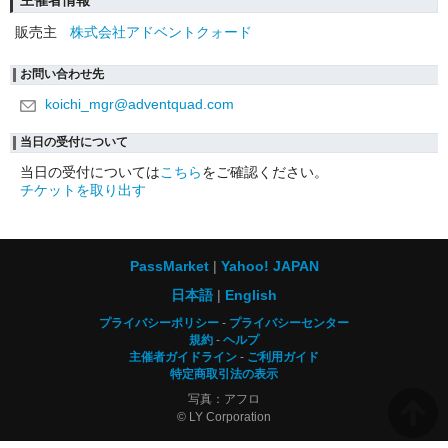
主催者情報
販売主
株式会社アドベントクォード
お問い合わせ先
koichi_mgr@adventquad.com
当日の受付について
当日の受付については
こちら
をご確認ください。
チケットを取り出す
PassMarket
Yahoo! JAPAN
日本語
English
プライバシーポリシー
プライバシーセンター
規約
ヘルプ
主催者ガイドライン
ご利用ガイド
特定商取引法の表示
写真：アフロ
© LY Corporation