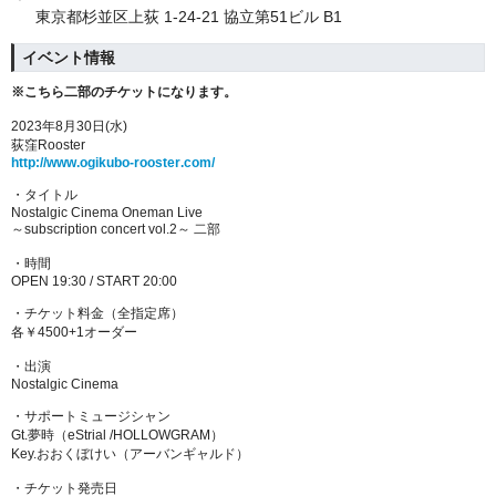
東京都杉並区上荻 1-24-21 協立第51ビル B1
イベント情報
※こちら二部のチケットになります。
2023年8月30日(水)
荻窪Rooster
http://www.ogikubo-rooster.com/
・タイトル
Nostalgic Cinema Oneman Live
～subscription concert vol.2～ 二部
・時間
OPEN 19:30 / START 20:00
・チケット料金（全指定席）
各￥4500+1オーダー
・出演
Nostalgic Cinema
・サポートミュージシャン
Gt.夢時（eStrial /
HOLLOWGRAM
）
Key.おおくぼけい（アーバンギャルド）
・チケット発売日