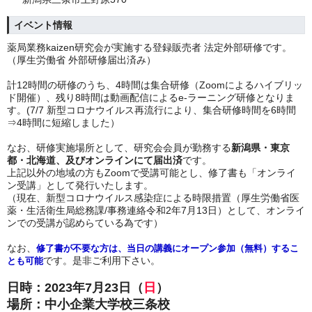
イベント情報
薬局業務kaizen研究会が実施する登録販売者 法定外部研修です。
（厚生労働省 外部研修届出済み）
計12時間の研修のうち、4時間は集合研修（Zoomによるハイブリッ
ド開催）、残り8時間は動画配信によるe-ラーニング研修となりま
す。(7/7 新型コロナウイルス再流行により、集合研修時間を6時間
⇒4時間に短縮しました）
なお、研修実施場所として、研究会会員が勤務する
新潟県・東京
都・北海道、及びオンラインにて届出済
です。
上記以外の地域の方もZoomで受講可能とし、修了書も「オンライ
ン受講」として発行いたします。
（現在、新型コロナウイルス感染症による時限措置（厚生労働省医
薬・生活衛生局総務課/事務連絡令和2年7月13日）として、オンライ
ンでの受講が認めらている為です）
なお、
修了書が不要な方は、当日の講義にオープン参加（無料）するこ
です。是非ご利用下さい。
とも可能
日時：2023年7月23日（
日
）
場所：中小企業大学校三条校