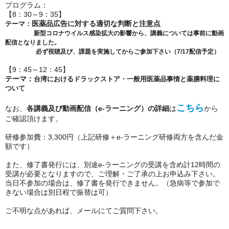
プログラム：
【8：30～9：35】
医薬品広告に対する適切な判断と注意点
テーマ：
新型コロナウイルス感染拡大の影響から、講義については事前に動画
配信となりました。
必ず視聴及び、課題を実施してからご参加下さい（
7/17
配信予定）
【9：45～12：45】
テーマ：
台湾におけるドラックストア・一般用医薬品事情と薬膳料理に
ついて
こちら
なお、
各講義及び動画配信（e-ラーニング）の詳細
は
から
ご確認頂けます。
研修参加費：3,300円（上記研修＋e-ラーニング研修両方を含んだ金
額です）
また、修了書発行には、別途e-ラーニングの受講を含め計12時間の
受講が必要となりますので、ご理解・ご了承の上
お申込み下さい。
当日不参加の場合は、修了書を発行できません。（急病等で参加で
きない場合は別日程で振替は可）
ご不明な点があれば、メールにてご質問下さい。