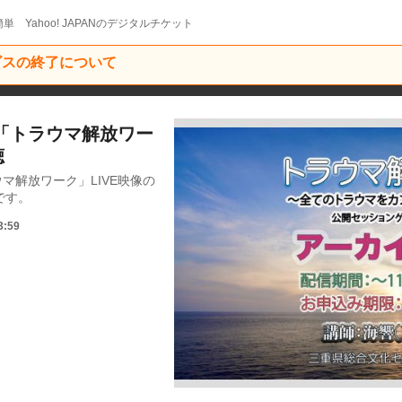
単 Yahoo! JAPANのデジタルチケット
ービスの終了について
ン「トラウマ解放ワー
聴
ラウマ解放ワーク」LIVE映像の
です。
3:59