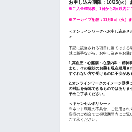
お申し込み期限：10/25(火）
※ご入金確認後、1日から2日以内
※アーカイブ配信：11月8日（火）
＜オンラインワークへお申し込みさ
＞
下記に該当される項目に当てはまる
誠に勝手ながら、お申し込みをお受
1,高血圧・心臓病・心療内科・精神
また、その症状のお薬も現在服用さ
すぐれない方や受けるのに不安があ
2,オンラインワークのイメージ誘導
の対話を保障できるものではありま
予めご了承ください。
＜キャンセルポリシー＞
※ネット環境の不具合、ご使用され
客様のご都合でご視聴期間内にご覧
ご了承ください。