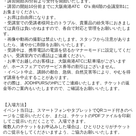
・講習開始30分前より受付を開始いたします。
・講習の開始10分前までに大阪南港ATC O's 南6階の会議室B1に
お集まりください。
・お席は自由席になります。
・受講室での受講者様同士のトラブル、貴重品の紛失等におきまし
ては責任は負いかねますので、各自で対応と管理をお願いいたしま
す。
・画像や動画の撮影は禁止いたします。スタッフから注意がありま
したら、速やかに削除をお願いいたします。
・受講中は、携帯電話の電源を切るかマナーモードに設定してくだ
さい。受講室内での通話はご遠慮ください。
・お車でお越しのお客様は、大阪南港ATCに駐車場がございます
が、ホースフェアでのサービス券等の割引はございません。
・イベント中止、講師の都合、急病、自然災害等により、やむを得
ず講座を中止することがあります。
その際は、JODHPURSのHPにてご連絡いたします。チケットの返
金等のご案内もいたしますので、ご確認をお願いいたします。
【入場方法】
イベント当日は、スマートフォンやタブレットでQRコード付きのペ
ージをご提示いただくか、または、チケットのPDFファイルを印刷
してご提示いただくことで、入場できます。
複数人のチケットをお申込みした場合は、ひとりひとりがチケット
のご提示をしてくださいますよう、ご協力お願いいたします。