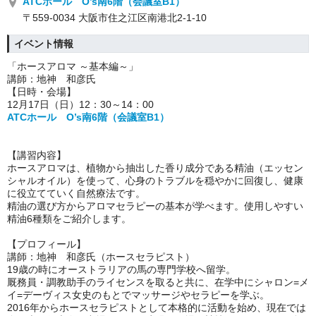
ATCホール O’s南6階（会議室B1）
〒559-0034 大阪市住之江区南港北2-1-10
イベント情報
「ホースアロマ ～基本編～」
講師：地神 和彦氏
【日時・会場】
12月17日（日）12：30～14：00
ATCホール O’s南6階（会議室B1）
【講習内容】
ホースアロマは、植物から抽出した香り成分である精油（エッセン
シャルオイル）を使って、心身のトラブルを穏やかに回復し、健康
に役立てていく自然療法です。
精油の選び方からアロマセラピーの基本が学べます。
使用しやすい
精油6種類をご紹介します。
【プロフィール】
講師：地神 和彦氏（ホースセラピスト）
19歳の時にオーストラリアの馬の専門学校へ留学。
厩務員・調教助手のライセンスを取ると共に、在学中にシャロン=メ
イ=デーヴィス女史のもとでマッサージやセラピーを学ぶ。
2016年からホースセラピストとして本格的に活動を始め、現在では