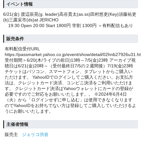
イベント情報
6/21(金) 渡辺辰晃(g. leader)高谷貫太(as.ss)田村悠吏(Key)須藤祐吏
(b)三露采市(ds)at JERICHO
19:30 Open 20:00 Start 1800円 学割 1300円 ＞有料配信もあり
販売条件
有料配信受付URL
https://passmarket.yahoo.co.jp/event/show/detail/02hnb27926u31
受付期間＞6/20(木/ライブの前日)13時～7/5(金)23時 アーカイブ視
聴日は6/21(金)20時～（受付最終日7/5の２週間後）7/19(金)23時
チケットはパソコン、スマートフォン、タブレットからご購入い
ただけます。 YahooIDでログインしてご購入ください。お支払方
法は、クレジットカード決済、コンビニ決済をご利用いただけま
す。 クレジットカード決済はYahooウォレットにカードの登録が
必要ですのでご対応をお願いいたします。。 ※2024年6月4日
（火）から「ログインせずに申し込む」は使用できなくなります
のでYahooIDをお持ちでない方は登録してご購入していただけるよ
うにお願いいたします。
主催者情報
販売主
ジェリコ渋谷