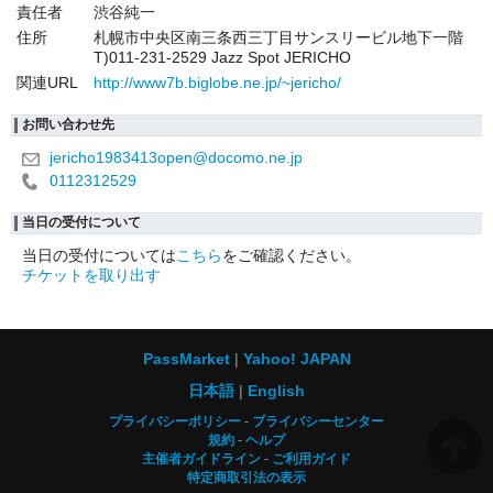
責任者
渋谷純一
住所
札幌市中央区南三条西三丁目サンスリービル地下一階
T)011-231-2529 Jazz Spot JERICHO
関連URL
http://www7b.biglobe.ne.jp/~jericho/
お問い合わせ先
jericho1983413open@docomo.ne.jp
0112312529
当日の受付について
当日の受付については
こちら
をご確認ください。
チケットを取り出す
PassMarket
Yahoo! JAPAN
日本語
English
プライバシーポリシー
プライバシーセンター
規約
ヘルプ
主催者ガイドライン
ご利用ガイド
特定商取引法の表示