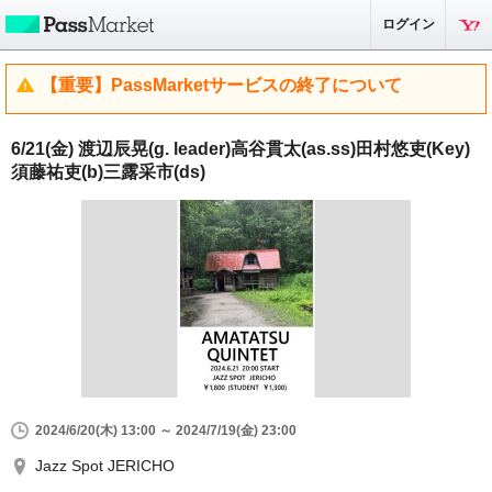
ログイン
【重要】PassMarketサービスの終了について
6/21(金) 渡辺辰晃(g. leader)高谷貫太(as.ss)田村悠吏(Key)
須藤祐吏(b)三露采市(ds)
2024/6/20(木) 13:00 ～ 2024/7/19(金) 23:00
Jazz Spot JERICHO