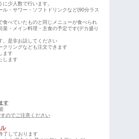
うに少人数で行います。
ル・サワー・ソフトドリンクなど(90分ラス
で食べていたものと同じメニューが食べられ
前菜・メイン料理・主食の予定です(デカ盛り
す。是非お話してください
ークリングなども注文できます
します
たします
ます
能
ですのでご注意ください
ール
時→終了しております