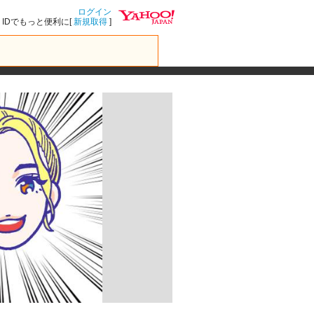
ログイン
IDでもっと便利に[
新規取得
]