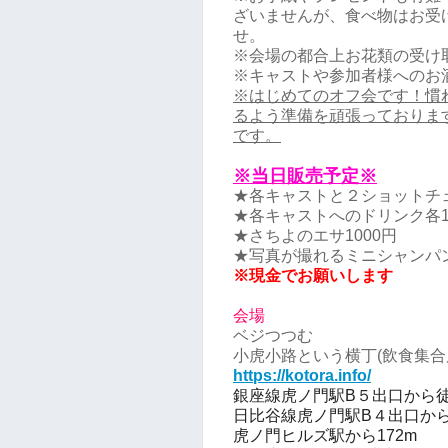
ざいませんが、食べ物はお受
せ。
※会場の都合上お花類の受け
※キャストや参加者様へのお
※はじめてのオフ会です！慣
るよう準備を頑張っておりま
です。
※当日販売予定※
★各キャストと２ショットチェ
★各キャストへのドリンク各1
★さちよのエサ1000円
★写真が撮れるミニシャンパンや
※現金でお願いします
会場
ベジつつむ
小虎小路という横丁(飲食集合
https://kotora.info/
銀座線虎ノ門駅B５出口から
日比谷線虎ノ門駅B４出口か
虎ノ門ヒルズ駅から172m