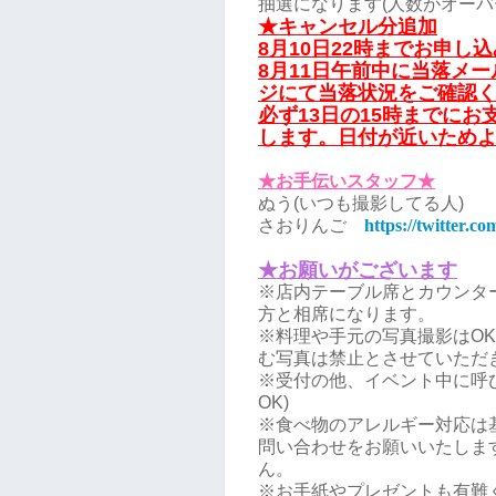
抽選になります(人数がオーバ
★キャンセル分追加
8月10日22時までお申し
8月11日午前中に当落メ
ジにて当落状況をご確認
必ず13日の15時までに
します。日付が近いため
★お手伝いスタッフ★
ぬう(いつも撮影してる人)
さおりんご
https://twitter.c
★お願いがございます
※店内テーブル席とカウンタ
方と相席になります。
※料理や手元の写真撮影はO
む写真は禁止とさせていただ
※受付の他、イベント中に呼び
OK)
※食べ物のアレルギー対応は
問い合わせをお願いいたしま
ん。
※お手紙やプレゼントも有難