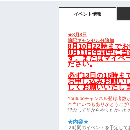
イベント情報
★8月8日
追記キャンセル分追加
8月10日22時まで
8月11日午前中に
す。またはマイペ
ださい。
必ず13日の15時
お申し込みお願い
しくお願いいたし
Youtubeチャンネル登録者数
本当にいつもありがとうござ
記念して前からやりたかった
★内容★
２時間のイベントを予定して