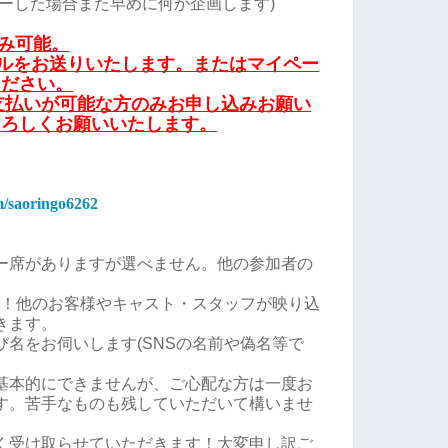
ーした場合また早めに何か企画します)
込み可能。
ールをお送りいたします。またはマイペー
ください。
お支払いが可能な方のみお申し込みお願い
よろしくお願いいたします。
om/saoringo6262
ー席がありますが選べません。他の参加者の
K！他のお客様やキャスト・スタッフが映り込
きます。
名をお伺いします(SNSの名前や偽名等で
基本的にできませんが、ご心配な方は一度お
す。苦手なものも残していただいて構いませ
く受け取らせていただきます！大変申し訳ご