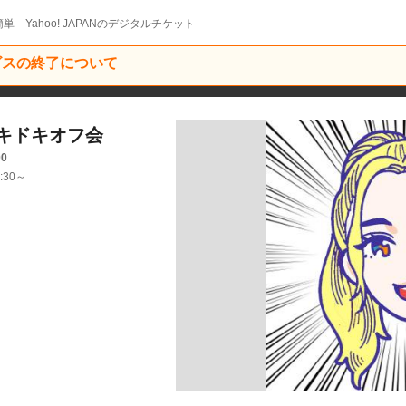
単 Yahoo! JAPANのデジタルチケット
ービスの終了について
キドキオフ会
00
:30～