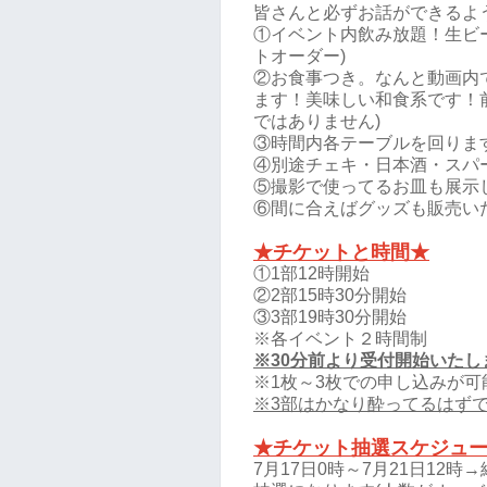
皆さんと必ずお話ができるよ
①イベント内飲み放題！生ビー
トオーダー)
②お食事つき。なんと動画内
ます！美味しい和食系です！
ではありません)
③時間内各テーブルを回りま
④別途チェキ・日本酒・スパ
⑤撮影で使ってるお皿も展示
⑥間に合えばグッズも販売い
★チケットと時間★
①1部12時開始
②2部15時30分開始
③3部19時30分開始
※各イベント２時間制
※30分前より受付開始いたし
※1枚～3枚での申し込みが可
※3部はかなり酔ってるはず
★チケット抽選スケジュ
7月17日0時～7月21日12