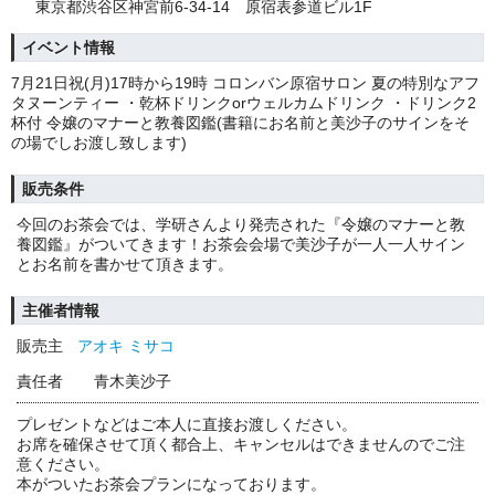
東京都渋谷区神宮前6-34-14 原宿表参道ビル1F
イベント情報
7月21日祝(月)17時から19時 コロンバン原宿サロン 夏の特別なアフ
タヌーンティー ・乾杯ドリンクorウェルカムドリンク ・ドリンク2
杯付 令嬢のマナーと教養図鑑(書籍にお名前と美沙子のサインをそ
の場でしお渡し致します)
販売条件
今回のお茶会では、学研さんより発売された『令嬢のマナーと教
養図鑑』がついてきます！お茶会会場で美沙子が一人一人サイン
とお名前を書かせて頂きます。
主催者情報
販売主
アオキ ミサコ
責任者
青木美沙子
プレゼントなどはご本人に直接お渡しください。
お席を確保させて頂く都合上、キャンセルはできませんのでご注
意ください。
本がついたお茶会プランになっております。