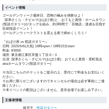
イベント情報
ゴールデンウィーク最終日、恐怖の極みを体験せよ！
深津さくら・チビルマ(おばけ座)と、おてもと真悟・ホームタウン
(怪談ガタリー)がタッグを組み、約3時間で「百物語」達成を目指す
壮絶怪談イベント！
ゴールデンウィークラストを震える夜で締めくくろう！
『おばけ座 vs 怪談ガタリー』
日時: 2025/5/6(火祝) 18時open / 18時15分start
料金: ¥3000
場所: 東京都江東区常盤１丁目６−３
出演: 深津さくら・チビルマ(おばけ座)、おてもと真悟・里町昌志
akaホームタウン(怪談ガタリー)
※当日こちらのチケットをご提示の上、受付にて料金をお支払いく
ださい。
※お席に限りがございますのでキャンセルの場合は必ず事前にご連
絡ください。
※本イベントの配信はございません、是非会場でお楽しみ下さい。
主催者情報
販売主
怪談ガタリー