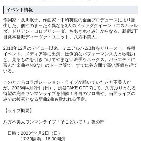
イベント情報
作詞家・及川眠子、作曲家・中崎英也の全面プロデュースにより誕
生した、個性のまったく異なる3人のドラァグクイーン〈エスムラル
ダ、ドリアン・ロロブリジーダ、ちあきホイみ〉からなる、新宿2丁
目発本格派ディーヴァ・ユニット、八方不美人。
2018年12月のデビュー以来、ミニアルバム3枚をリリースし、各種
イベント、メディア等に出演。圧倒的なパフォーマンス力と歌唱力
と、見るものを引きつけてやまない派手なルックス。バラエティに
富んだ楽曲やNGなしのトーク等で、すでに各方面で高い評価を得て
いる。
このところコラボレーション・ライブが続いていた八方不美人だ
が、2023年4月2日（日）、渋谷TAKE OFF 7にて、久方ぶりとなる
待望の完全ワンマンライブを開催！各自のソロ曲や、当面ライブの
みでの披露となる新曲2曲も歌われる予定。
【ライブ概要】
八方不美人ワンマンライブ「そこどいて！」夜の部
日時：2023年4月2日（日）
17:30開場、18:00開演