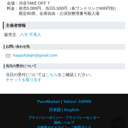
会場：渋谷TAKE OFF 7
料金：前売5,000円、当日5,500円（各ワンドリンク600円別）
限定80席。全席自由・公演別整理番号順入場
主催者情報
販売主
八方 不美人
お問い合わせ先
happofubijin@gmail.com
当日の受付について
当日の受付については
こちら
をご確認ください。
チケットを取り出す
PassMarket
Yahoo! JAPAN
日本語
English
プライバシーポリシー
プライバシーセンター
規約
ヘルプ
主催者ガイドライン
ご利用ガイド