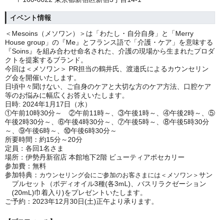
イベント情報
＜Mesoins（メソワン）＞は「わたし・自分自身」と「Merry
House group」の『Me』とフランス語で「介護・ケア」を意味する
『Soins』を組み合わせ命名された、介護の現場から生まれたプロダ
クトを提案するブランド。
今回は＜メソワン＞ PR担当の鶴井氏、
渡邉
氏によるカウンセリン
グ会を開催いたします。
日頃中々聞けない、ご自身のケアと大切な方のケア方法、口腔ケア
等のお悩みに幅広くお答えいたします。
日時
:
2024年1⽉17⽇（⽔）
①午前10時30分～ ②
午前11時～、③午後1時～、④午後2時～、⑤
午後2時30分～、⑥
午後4時30分～、⑦午後5時～、⑧午後5時30分
～、⑨午後6時～、⑩
午後6
時30分～
所要時間：約15分～20分
定員：各回1名さま
場所：伊勢丹新宿店 本館地下2階 ビューティアポセカリー
参加費：無料
参加特典：
サン
カウンセリング会にご参加のお客さまには＜メソワン＞
プルセット（ボディオイル3種(各3mL)、バスリラクゼーション
(20mL)巾着入り)をプレゼントいたします。
ご予約：2023年12月30日(土)正午より承ります。