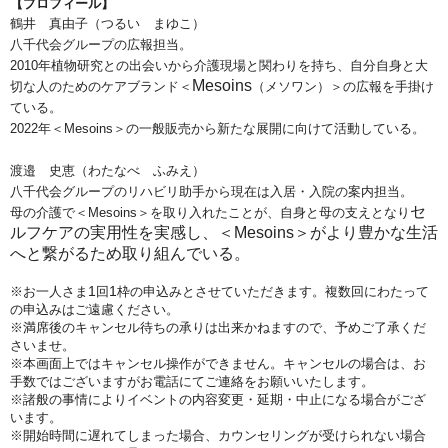
【プロフィール】
鶴井 真由子（つるい まゆこ）
八千代会グループの広報担当。
2010
年植物研究との出会いから介護現場と関わりを持ち、
自分自身と大
Mesoins
切な人のためのケアブランド＜
（メソワン）＞の広報を手掛け
ている。
2022
年＜
Mesoins＞
の一般販売から新たな展開に向けて活動している。
渡邉 史恵（わたなべ ふみえ）
八千代会グループのリハビリ助手から現在は入居・入院の案内担当。
セ
母の介護で＜
Mesoins＞
を取り入れたことが、自身と母の支えとなり
ルフケアの実用性を実感し、＜
Mesoins＞
がより豊かな生活
へと繋がるため取り組んでいる。
1
1
※お一人さま
回
枠の申込みとさせていただきます。複数回にわたって
の申込みはご遠慮ください。
※満席後のキャンセル待ちの承りは出来かねますので、予めご了承くだ
さいませ。
※本画面上ではキャンセル操作ができません。キャンセルの場合は、お
手数ではございますがお電話にてご連絡をお願いいたします。
※諸般の事情によりイベントの内容変更・延期・中止になる場合がござ
います。
※開始時間に遅れてしまった場合、カウンセリングが受けられない場合