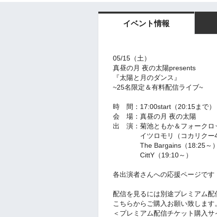
イベント情報
05/15（土）
真昼の月 夜の太陽presents
『太陽と月のダンス』
~25名限定＆有料配信ライブ~
時 間：17:00
start（20:15まで）
会 場：真昼の月 夜の太陽
出 演：菊池ともか＆フォークロッ
イツロモリ（コカリクー4D）
The Bargains（18:25～
CittY（19:10～）
各出演者さんへの応援
ページです
配信を見るには別途プレミアム配
こちらからご購入お願い致します
＜プレミアム配信チケット購入サ