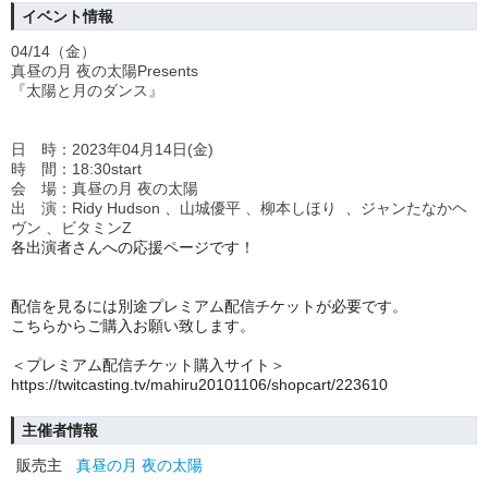
イベント情報
04/14（金）
真昼の月 夜の太陽Presents
『太陽と月のダンス』
日 時：2023年04月14日(金)
時 間：18:30start
会 場：真昼の月 夜の太陽
出 演：Ridy Hudson 、山城優平 、柳本しほり 、ジャンたなかヘ
ヴン 、ビタミンZ
各出演者さんへの応援ページです！
配信を見るには別途プレミアム配信チケットが必要です。
こちらからご購入お願い致します。
＜プレミアム配信チケット購入サイト＞
https://twitcasting.tv/mahiru20101106/shopcart/223610
主催者情報
販売主
真昼の月 夜の太陽