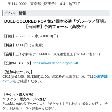
〒114-0002 東京都北区王子1-14-4 地下1F
イベント情報
DULL-COLORED POP 第24回本公演『プルーフ／証明』
【当日券】予約フォーム（高校生）
2022/03/02(水)～03/13(日)
【日程】
,500円（自由席）
【料金】
1
【会場】
王子小劇場 (
〒114-0002 東京都北区王子1-14-4 地下1F)
【公演WEBページ】
h
ttps://www.dcpop.org/vol24/
【追加枠について】
追加枠の出演者については
公演詳細
03/11(金)14:00、03/13(日)11:00の
ページ
をご確認ください。
【チケット購入方法】
１.チケット販売ページへ進む
PassMarketの公演ページより『チケットを申し込む』ボタンを押し、チ
ケット販売ページへお進みください。