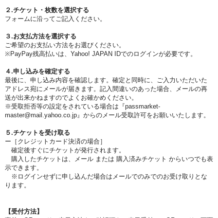
２.チケット・枚数を選択する
フォームに沿ってご記入ください。
３.お支払方法を選択する
ご希望のお支払い方法をお選びください。
※PayPay残高払いは、Yahoo! JAPAN IDでのログインが必要です。
４.申し込みを確定する
最後に、申し込み内容を確認します。
確定と同時に、ご入力いただいた
アドレス宛にメールが届きます。
記入間違いのあった場合、メールの再
送が出来かねますのでよくお確かめください。
※受取拒否等の設定をされている場合は
『passmarket-
master@mail.yahoo.co.jp』からのメール受取許可をお願いいたします。
５.チケットを受け取る
ー［クレジットカード決済の場合］
確定後すぐにチケットが発行されます。
購入したチケットは、メール または 購入済みチケット からいつでも表
示できます。
※ログインせずに申し込んだ場合はメールでのみでのお受け取りとな
ります。
【受付方法】