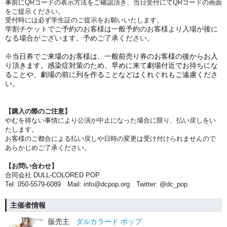
事前にQRコードの表示方法をご確認頂き、当日受付にてQRコードの画面
をご提示ください。
受付時には必ず学生証のご提示をお願いいたします。
学割チケットでご予約のお客様は一般予約のお客様より入場が後に
なる場合がございます。予めご了承ください。
※当日券でご来場のお客様は、一般前売り券のお客様の後からお入
り頂きます。感染症対策のため、早めに来て劇場付近でお待ちにな
ることや、劇場の前に列を作ることなどはくれぐれもご遠慮くださ
い。
【購入の際のご注意】
やむを得ない事情により公演が中止になった場合に限り、払い戻しをい
たします。
お客様のご都合による払い戻しや日時の変更は受け付けられませんので
あらかじめご了承ください。
【お問い合わせ】
合同会社 DULL-COLORED POP
Tel: 050-5579-6089 Mail: info@dcpop.org Twitter: @dc_pop
主催者情報
販売主
ダルカラード ポップ