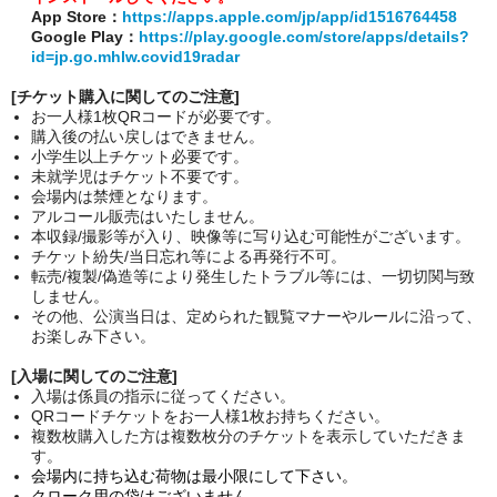
App Store：
https://apps.apple.com/jp/app/id1516764458
Google Play：
https://play.google.com/store/apps/details?
id=jp.go.mhlw.covid19radar
[チケット購入に関してのご注意]
お一人様1枚QRコードが必要です。
購入後の払い戻しはできません。
小学生以上チケット必要です。
未就学児はチケット不要です。
会場内は禁煙となります。
アルコール販売はいたしません。
本収録/撮影等が入り、映像等に写り込む可能性がございます。
チケット紛失/当日忘れ等による再発行不可。
転売/複製/偽造等により発生したトラブル等には、一切切関与致
しません。
その他、公演当日は、定められた観覧マナーやルールに沿って、
お楽しみ下さい。
[入場に関してのご注意]
入場は係員の指示に従ってください。
QRコードチケットをお一人様1枚お持ちください。
複数枚購入した方は複数枚分のチケットを表示していただきま
す。
会場内に持ち込む荷物は最小限にして下さい。
クローク用の袋はございません。