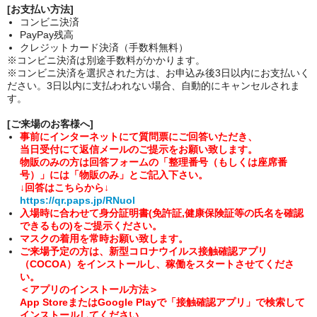
[お支払い方法]
コンビニ決済
PayPay残高
クレジットカード決済（手数料無料）
※コンビニ決済は別途手数料がかかります。
※コンビニ決済を選択された方は、お申込み後3日以内にお支払いく
ださい。3日以内に支払われない場合、自動的にキャンセルされま
す。
[
ご来場のお客様へ
]
事前にインターネットにて質問票にご回答いただき、
当日受付にて返信メールのご提示をお願い致します。
物販のみの方は回答フォームの「整理番号（もしくは座席番
号）」には「物販のみ」とご記入下さい。
↓回答はこちらから↓
https://qr.paps.jp/RNuol
入場時に合わせて身分証明書(免許証,健康保険証等の氏名を確認
できるもの)
をご提示ください。
マスクの着用を常時お願い致します。
ご来場予定の方は、新型コロナウイルス接触確認アプリ
（COCOA）をインストールし、稼働をスタートさせてくださ
い。
＜アプリのインストール方法＞
App StoreまたはGoogle Playで「接触確認アプリ」で検索して
インストールしてください。