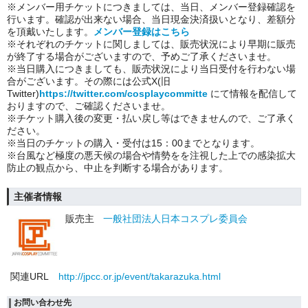
※メンバー用チケットにつきましては、当日、メンバー登録確認を
行います。確認が出来ない場合、当日現金決済扱いとなり、差額分
を頂戴いたします。
メンバー登録はこちら
※それぞれのチケットに関しましては、販売状況により早期に販売
が終了する場合がございますので、予めご了承くださいませ。
※当日購入につきましても、販売状況により当日受付を行わない場
合がございます。その際には公式X(旧
Twitter)
https://twitter.com/cosplaycommitte
にて情報を配信して
おりますので、ご確認くださいませ。
※チケット購入後の変更・払い戻し等はできませんので、ご了承く
ださい。
※当日のチケットの購入・受付は15：00までとなります。
※台風など極度の悪天候の場合や情勢をを注視した上での感染拡大
防止の観点から、中止を判断する場合があります。
主催者情報
販売主
一般社団法人日本コスプレ委員会
関連URL
http://jpcc.or.jp/event/takarazuka.html
お問い合わせ先