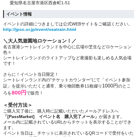
愛知県名古屋市港区西倉町1-51
イベント情報
イベントの詳細につきましては公式WEBサイトをご確認ください。
http://jpcc.or.jp/event/seatrain.html
＼大人気遊園地ロケーション！／
名古屋港シートレインランドを中心に広場や芝生などロケーション
色々
シートレインランドのライトアップなど夜撮影も楽しめる人気会場
です！
さらに！イベント当日限定！
シートレインランド内の"
チケットカウンター"にて
「イベント参加
1000円
証」を
提示いただくと
通常、乗り物回数券11枚綴り
のとこ
800円
ろを
で販売！
＜受付方法＞
ご購入完了後に、購入時に記載いただいたメールアドレスへ
「[PassMarket] イベント名 購入完了メール」
が届きます。
メール内に記載されているURLからチケットを表示することができ
ます。
イベント当日は、チケットに表示されているQRコードで受付をいた