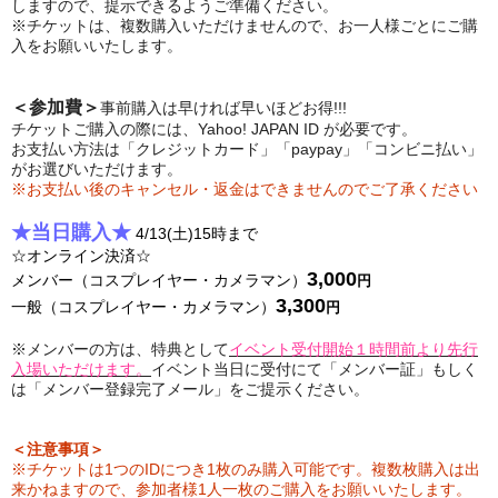
しますので、提示できるようご準備ください。
※チケットは、複数購入いただけませんので、お一人様ごとにご購
入をお願いいたします。
＜参加費＞
事前購入は早ければ早いほどお得!!!
チケットご購入の際には、Yahoo! JAPAN ID が必要です。
お支払い方法は「クレジットカード」「paypay」「コンビニ払い」
がお選びいただけます。
※お支払い後のキャンセル・返金はできませんのでご了承ください
★当日購入★
4/13(土)15時まで
☆オンライン決済☆
3,000
メンバー（コスプレイヤー・カメラマン）
円
3,300
一般（コスプレイヤー・カメラマン）
円
※メンバーの方は、特典として
イベント受付開始１時間前より先行
入場いただけます。
イベント当日に受付にて「メンバー証」もしく
は「メンバー登録完了メール」をご提示ください。
＜注意事項＞
※チケットは1つのIDにつき1枚のみ購入可能です。複数枚購入は出
来かねますので、参加者様1人一枚のご購入をお願いいたします。