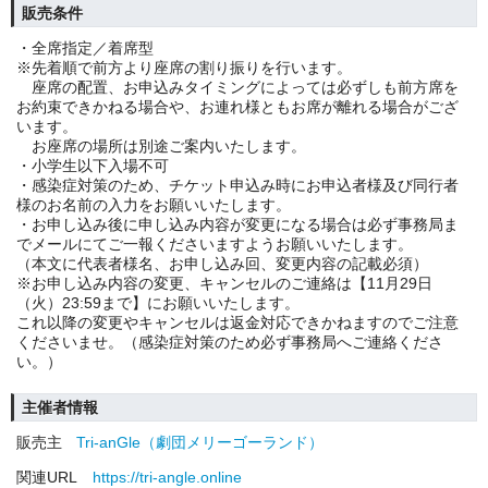
販売条件
・全席指定／着席型
※先着順で前方より座席の割り振りを行います。
座席の配置、お申込みタイミングによっては必ずしも前方席を
お約束できかねる場合や、お連れ様ともお席が離れる場合がござ
います。
お座席の場所は別途ご案内いたします。
・小学生以下入場不可
・感染症対策のため、チケット申込み時にお申込者様及び同行者
様のお名前の入力をお願いいたします。
・お申し込み後に申し込み内容が変更になる場合は必ず事務局ま
でメールにてご一報くださいますようお願いいたします。
（本文に代表者様名、お申し込み回、変更内容の記載必須）
※お申し込み内容の変更、キャンセルのご連絡は【11月29日
（火）23:59まで】にお願いいたします。
これ以降の変更やキャンセルは返金対応できかねますのでご注意
くださいませ。（感染症対策のため必ず事務局へご連絡くださ
い。）
主催者情報
販売主
Tri-anGle（劇団メリーゴーランド）
関連URL
https://tri-angle.online