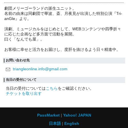
劇団メリーゴーランドの派生ユニット。
名前の由来は同劇団で華波、斎、月夜見が出演した特別公演『Tri-
anGle』より。
演劇、ミュージカルをはじめとして、WEBコンテンツや四季折々
に応じた企画など多方面で活動を展開。
曰く「なんでも屋」。
お客様に幸せと活力をお届けし、度肝を抜けるよう日々精進中。
お問い合わせ先
triangleonline.info@gmail.com
当日の受付について
当日の受付については
こちら
をご確認ください。
チケットを取り出す
PassMarket
Yahoo! JAPAN
日本語
English