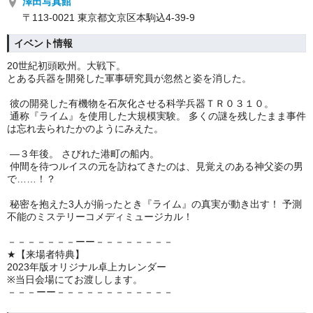
澤田写真館
〒113-0021 東京都文京区本駒込4-39-9
イベント情報
20世紀初頭欧州。大戦下。
とある兵器を開発した軍事研究員が忽然と姿を消した。
彼の開発した有機物を石灰化させる科学兵器ＴＲ０３１０。
通称『ライム』を使用した大規模実験。 多くの謎を残したまま事件
は忘れ去られたかのようにみえた。
―３年後。 さびれた港町の船内。
仲間を待つルイスの元を訪ねてきたのは、見覚えのある神父姿の男
で……！？
秘密を抱えた3人が揃ったとき『ライム』の真実が動き出す！ 予測
不能のミステリーコメディミュージカル！
－－－－－－－ーー－－－－－－－－
★【来場者特典】
2023年版オリジナル卓上カレンダー
※当日会場にてお渡しします。
－－－ーー－－－－－－－－－－－－