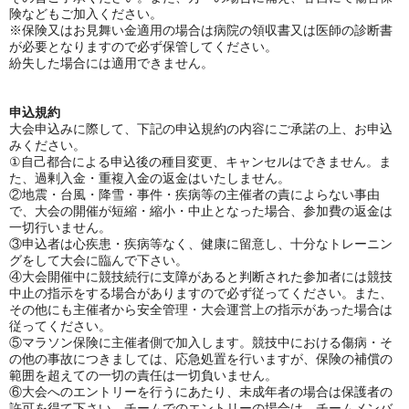
険などもご加入ください。
※保険又はお見舞い金適用の場合は病院の領収書又は医師の診断書
が必要となりますので必ず保管してください。
紛失した場合には適用できません。
申込規約
大会申込みに際して、下記の申込規約の内容にご承諾の上、お申込
みください。
①
自己都合による申込後の種目変更、キャンセルはできません。ま
た、過剰入金・重複入金の返金はいたしません。
②地震・台風・降雪・事件・疾病等の主催者の責によらない事由
で、大会の開催が短縮・縮小・中止となった場合、参加費の返金は
一切行いません。
③申込者は心疾患・疾病等なく、健康に留意し、十分なトレーニン
グをして大会に臨んで下さい。
④大会開催中に競技続行に支障があると判断された参加者には競技
中止の指示をする場合がありますので必ず従ってください。また、
その他にも主催者から安全管理・大会運営上の指示があった場合は
従ってください。
⑤マラソン保険に主催者側で加入します。競技中における傷病・そ
の他の事故につきましては、応急処置を行いますが、保険の補償の
範囲を超えての一切の責任は一切負いません。
⑥大会へのエントリーを行うにあたり、未成年者の場合は保護者の
許可を得て下さい。チームでのエントリーの場合は、チームメンバ