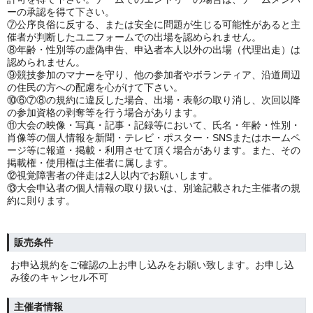
ーの承認を得て下さい。
⑦公序良俗に反する、または安全に問題が生じる可能性があると主
催者が判断したユニフォームでの出場を認められません。
⑧年齢・性別等の虚偽申告、申込者本人以外の出場（代理出走）は
認められません。
⑨競技参加のマナーを守り、他の参加者やボランティア、沿道周辺
の住民の方への配慮を心がけて下さい。
⑩⑥⑦⑧の規約に違反した場合、出場・表彰の取り消し、次回以降
の参加資格の剥奪等を行う場合があります。
⑪大会の映像・写真・記事・記録等において、氏名・年齢・性別・
肖像等の個人情報を新聞・テレビ・ポスター・SNSまたはホームペ
ージ等に報道・掲載・利用させて頂く場合があります。また、その
掲載権・使用権は主催者に属します。
⑫視覚障害者の伴走は2人以内でお願いします。
⑬大会申込者の個人情報の取り扱いは、別途記載された主催者の規
約に則ります。
販売条件
お申込規約をご確認の上お申し込みをお願い致します。お申し込
み後のキャンセル不可
主催者情報