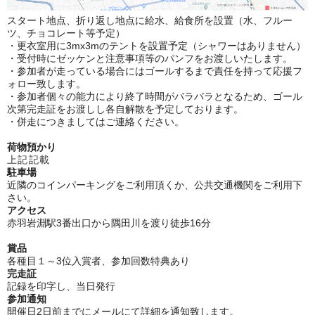
スタート地点、折り返し地点に給水、給食所を設置（水、フルー
ツ、チョコレート等予定）
・更衣室用に3mx3mのテントを設置予定（シャワーはありません）
・受付時にゼッケンと注意事項等のパンフをお渡しいたします。
・参加者が走っている場合にはゴールするまで責任を持って応援フ
ォロー致します。
・参加者個々の能力により終了時間がバラバラとなるため、ゴール
次第完走証をお渡しし各自解散を予定しております。
・併走につきましてはご連絡ください。
荷物預かり
上記記載
駐車場
近隣のコインパーキングをご利用頂くか、公共交通機関をご利用下
さい。
アクセス
赤羽岩淵駅3番出口から隅田川を渡り徒歩16分
賞品
各種目１～3位入賞者、
参加回数特典あり
完走証
記録を印字し、当日発行
参加通知
開催日2日前までにメールにて詳細を通知致します。