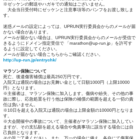
※ゼッケンの郵送やハガキでの通知はございません。
大会当日受付時にゼッケンと注意事項等のパンフをお渡し致しま
す。
迷惑メールの設定によっては、UPRUN実行委員会からのメールが届
かない場合があります。
メールが届かない場合は、UPRUN実行委員会からのメールが受信で
きるようにドメイン指定受信で 「marathon@up-run.jp」を許可す
るように設定してください。
メールが届かない場合こちらからご確認ください。
http://up-run.jp/entrychk/
マラソン保険について
死亡、後遺傷害補償は最高250万円です。
入院又は通院の場合はお見舞い金として日額1000円（上限10000
円）となります。
※主催者は、マラソン保険に加入します。傷病や紛失、その他の事
故に際し、応急処置を行う他は保険の補償の範囲を超える一切の責
任は負いません。
※10日を超える入院又は通院の場合は上限金額の10000円となりま
す。
※大会開催中の事故について、主催者がマラソン保険に加入してい
ますが、その支払額を超える場合や免責事項に該当する場合には自
己負担となります。
その旨ご了承ください。また、万一の場合に備え、各自にて傷害保