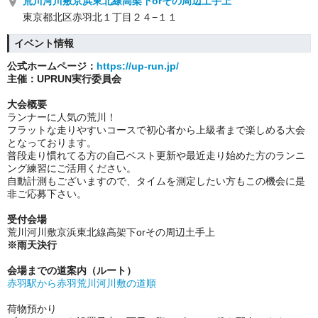
荒川河川敷京浜東北線高架下orその周辺土手上
東京都北区赤羽北１丁目２４−１１
イベント情報
公式ホームページ：
https://up-run.jp/
主催：UPRUN実行委員会
大会概要
ランナーに人気の荒川！
フラットな走りやすいコースで初心者から上級者まで楽しめる大会
となっております。
普段走り慣れてる方の自己ベスト更新や最近走り始めた方のランニ
ング練習にご活用ください。
自動計測もございますので、タイムを測定したい方もこの機会に是
非ご応募下さい。
受付会場
荒川河川敷京浜東北線高架下orその周辺土手上
※雨天決行
会場までの道案内（ルート）
赤羽駅から赤羽荒川河川敷の道順
荷物預かり