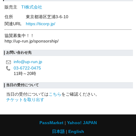
販売主
TI株式会社
住所
東京都港区芝浦3-6-10
関連URL
https://ticorp.jp/
協賛募集中！！
http://up-run.jp/sponsorship/
お問い合わせ先
info@up-run.jp
03-6722-0475
11時～20時
当日の受付について
当日の受付については
こちら
をご確認ください。
チケットを取り出す
PassMarket
Yahoo! JAPAN
日本語
English