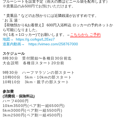
ブルーシートを設置予定（雨天の際はビニール袋を配布します）
※貴重品のみ500円でお預けいただけます。
＂貴重品＂などのお預かりには近隣銭湯がおすすめです。
‘ お 玉 湯 ‘
【荷物預かり&お着替え】 600円入浴料込 ロッカーの予約ネットか
ら可能になりました。
※( 1名 = 1ロッカー)でお願いします。→
こちらから ご予約
地図→
https://g.co/kgs/L2Eez7
道案内動画→
https://vimeo.com/258767000
スケジュール
8時30分 受付開始〜各種目30分前迄
大会説明 各種目スタート20分前
9時30分
ハーフマラソンの部スタート
10時00分
5km・10kmの部スタート
10時10分
3km・親子の部スタート
参加費
(消費税・保険料込)
ハーフ4000円
10km3500円(ペア割一組6500円)
5km3000円(ペア割一組5500円)
3km2500円(ペア割一組4500円)