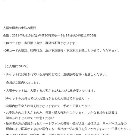
入場整理券お申込み期間
会期：2021年9月10日(金)午前10時30分～9月14日(火)午後11時59分
･QRコードは、当日限り有効、再発行不可となります。
･QRコードの譲渡、転売行為、及び不正取得・不正利用を禁止とさせていただきます。
【ご入場について】
・チケットに記載されているお時間までに、直接販売会場へお越しください。
係員がご案内いたします。
・入場チケットは、入場するお客さま1人につき1枚必要となります。
（チケットをお持ちでないお連れさまとの入場はできません。）
・会場内は完全入れ替え制となりますので、予めご了承ください。
・お申込みのご本人さまのみ、当選・購入権利がございます。いかなる場合も譲渡は
認められませんのでご注意ください。
・応募者の方が使用されるスマートフォンの機種・使用状況・通信環境・サーバー環境等の
理由により応募ができない場合でも、当社は一切の責任を負いかねますのでご了承ください。