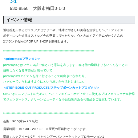
ン1
530-8558 大阪市梅田3-1-3
イベント情報
透明感あふれるガラスアクセサリーや、地球にやさしい美容を追求したヘア・フェイス・
ボディにつかえるミストなど今の季節にぴったりな、心ときめくアイテムがたくさんの
2ブランド合同のPOP UP SHOPを開催します。
**************************************************************************
＜printemps/プランタン＞
printempsとはフランス語で春という意味を表します。春は他の季節よりもいろんなことに
挑戦したくなる季節だと思っていて、
printempsのアイテムを身に付けることで前向きになれたり、
ハッピーでいられますようにという思いから名付けました。
＜STEP BONE CUT PRODUCTS/ステップボーンカットプロダクツ＞
SBCPはミニマリストのための、ヘア・フェイス・ボディ全てに使えるプロフェッショナル仕様
でジェンダーレス、
クリーンビューティな小顔効果のある化粧品をご提案しています。
**************************************************************************
会期：9/15(水)～9/21(火)
営業時間：10：30～20：30 ※変更の可能性がございます。
場所：ルクアイーレ2F イセタンアーバンマーケット／プロモーション1