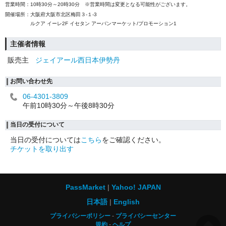
営業時間：10時30分～20時30分 ※営業時間は変更となる可能性がございます。
開催場所：大阪府大阪市北区梅田３-１-3
ルクア イーレ2F イセタン アーバンマーケット/プロモーション1
主催者情報
販売主
ジェイアール西日本伊勢丹
お問い合わせ先
06-4301-3809
午前10時30分～午後8時30分
当日の受付について
当日の受付については
こちら
をご確認ください。
チケットを取り出す
PassMarket
Yahoo! JAPAN
日本語
English
プライバシーポリシー
プライバシーセンター
規約
ヘルプ