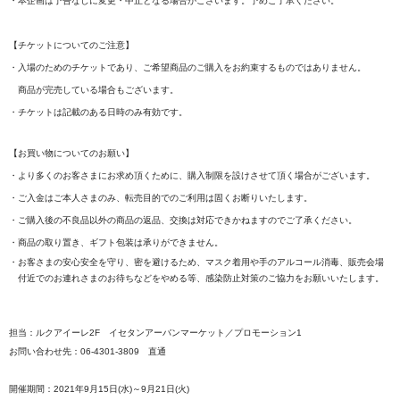
・本企画は予告なしに変更・中止となる場合がございます。予めご了承ください。
【チケットについてのご注意】
・入場のためのチケットであり、ご希望商品のご購入をお約束するものではありません。
商品が完売している場合もございます。
・チケットは記載のある日時のみ有効です。
【お買い物についてのお願い】
・より多くのお客さまにお求め頂くために、購入制限を設けさせて頂く場合がございます。
・ご入金はご本人さまのみ、転売目的でのご利用は固くお断りいたします。
・ご購入後の不良品以外の商品の返品、交換は対応できかねますのでご了承ください。
・商品の取り置き、ギフト包装は承りができません。
・お客さまの安心安全を守り、密を避けるため、マスク着用や手のアルコール消毒、販売会場
付近でのお連れさまのお待ちなどをやめる等、感染防止対策のご協力をお願いいたします。
担当：ルクアイーレ2F イセタンアーバンマーケット／プロモーション1
お問い合わせ先：06-4301-3809 直通
開催期間：2021年9月15日(水)～9月21日(火)