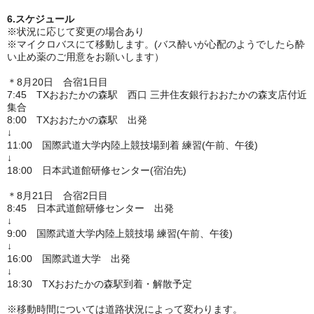
6.スケジュール
※状況に応じて変更の場合あり
※マイクロバスにて移動します。(バス酔いが心配のようでしたら酔
い止め薬のご用意をお願いします）
＊8月20日 合宿1日目
7:45 TXおおたかの森駅 西口 三井住友銀行おおたかの森支店付近
集合
8:00 TXおおたかの森駅 出発
↓
11:00 国際武道大学内陸上競技場到着 練習(午前、午後)
↓
18:00 日本武道館研修センター(宿泊先)
＊8月21日 合宿2日目
8:45
日本武道館研修センター 出発
↓
9:00
国際武道大学内陸上競技場
練習(午前、午後)
↓
16:00 国際武道大学 出発
↓
18:30 TXおおたかの森駅到着・解散予定
※移動時間については道路状況によって変わります。