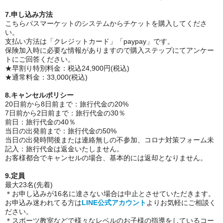
7.申し込み方法
こちらパスマーケットのシステムからチケットを購入してくださ
い。
支払い方法は「クレジットカード」「paypay」です。
保険加入時に必要な情報がありますので購入ステップにてアンケー
トにご回答ください。
★早割り特別料金：税込24,900円(税込)
★通常料金：33,000(税込)
8.キャンセルポリシー
20日前から8日前まで：旅行代金の20%
7日前から2日前まで：旅行代金の30％
前日：旅行代金の40％
当日の出発前まで：旅行代金の50%
当日の出発時間後または連絡無しの不参加、コロナ対策フォーム未
記入：旅行代金は返金いたしません。
お客様都合でキャンセルの場合、基本的には返却となりません。
9.定員
最大23名(先着)
＊お申し込みが16名に達さない場合は中止とさせていただきます。
お申込み迷われてる方は
LINE公式アカウント
よりお気軽にご相談く
ださい。
＊スポーツ教室などで様々なレベルのお子様の指導をしているコー