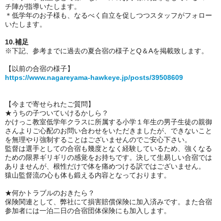
チ陣が指導いたします。
＊低学年のお子様も、なるべく自立を促しつつスタッフがフォロー
いたします。
10.補足
※下記、参考までに過去の夏合宿の様子とQ＆Aを掲載致します。
【以前の合宿の様子】
https://www.nagareyama-hawkeye.jp/posts/39508609
【今まで寄せられたご質問】
★うちの子ついていけるかしら？
かけっこ教室低学年クラスに所属する小学１年生の男子生徒の親御
さんよりご心配のお問い合わせをいただきましたが、できないこと
を無理やり強制することはございませんのでご安心下さい。
監督は選手としての合宿も幾度となく経験しているため、強くなる
ための限界ギリギリの感覚をお持ちです。決して生易しい合宿では
ありませんが、根性だけで体を痛めつける訳ではございません。
猿山監督流の心も体も鍛える内容となっております。
★
何かトラブルのおきたら？
保険関連として、弊社にて損害賠償保険に加入済みです。また合宿
参加者には一泊二日の合宿団体保険にも加入します。