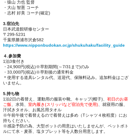
・猿山 力也 監督
・大山 智憲 コーチ
・志村 好美 コーチ(確定)
3.宿泊先
日本武道館研修センター
〒299-5231
千葉県勝浦市沢倉582
https://www.nipponbudokan.or.jp/shukuhaku/facility_guide
４.参加費
1泊3食付き
・24,900円(税込)※早割期間(～7/31まで)のみ
・33,000円(税込)※早割後の通常料金
＊使用する道具レンタル代、送迎代、保険料込み。追加料金はござ
いません。
5.持ち物
1泊2日の着替え、運動用の服装や靴、キャップ(帽子)、
初日のお昼
ご飯
、水
筒、
室内履き(スリッパなど宿泊先で使用)
、就寝用の服、
汗拭きタオル、お風呂用タオル
※午前午後で着替えるので着替えは多め（Tシャツ４枚程度）にお
持ちください。
※感染予防の為、大型ポットの用意はいたしませんが、ペットボト
ルにて水・麦茶、塩タブレット等を人数分用意します。