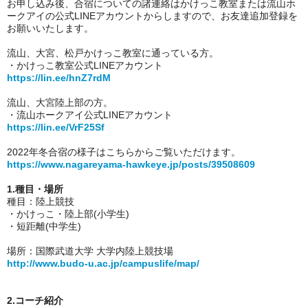
お申し込み後、合宿についての諸連絡はかけっこ教室または流山ホ
ークアイの公式LINEアカウントからしますので、お友達追加登録を
お願いいたします。
流山、大宮、松戸かけっこ教室に通っている方。
・かけっこ教室公式LINEアカウント
https://lin.ee/hnZ7rdM
流山、大宮陸上部の方。
・流山ホ
ークアイ公式LINEアカウント
https://lin.ee/VrF25Sf
2022年冬合宿の様子はこちらからご覧いただけます。
https://www.nagareyama-hawkeye.jp/posts/39508609
1.種目・場所
種目：陸上競技
・かけっこ・陸上部(小学生)
・短距離(中学生)
場所：
国際武道大学 大学内陸上競技場
http://www.budo-u.ac.jp/campuslife/map/
2.コーチ紹介