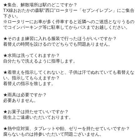
★
集合、解散場所は駅のどこですか？
TX線おおたかの森駅”西口”ロータリー「セブンイレブン」にご集合
下さい。
※ロータリーにお車が多く停車すると近隣へのご迷惑となりうるの
でコインパーキング等に駐車してからバスまでお越しください。
★
そのまま練習に入れる服装で行ったほうがいいですか？
着替えの時間を設けるのでどちらでも問題ありません。
★水筒は洗ってくれますか
？
自分たちで洗えるように指導します。
★
着替えを指示してくれないと、子供は汗でぬれていても着替えな
い。
指示してもらえますか？
着替えの指示を致します。
★
雨具は必要ですか？
必要ありません。
★
お菓子は持たせていいですか？
衛生上ご遠慮いただいております。
★
熱中症対策、タブレットや飴、ゼリーを持たせていいですか？
腐らないものは持参いただいて問題ございません。