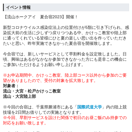
イベント情報
【流山ホークアイ 夏合宿2023】開催！
新型コロナウイルス感染症法上の位置付けが5類に引き下げられ、感
染拡大前の生活に少しずつ戻りつつある中、かけっこ教室や陸上部
に通ってくれている皆様にひと夏の楽しい思い出を作っていただき
たいと思い、昨年実施できなかった夏合宿を開催致します。
今合宿では、新しいサービスとして早割料金を設定致しました。日
頃、興味はあるがなかなか参加できなかった方にも是非この機会に
ご参加いただけるようお願い申し上げます。
※お申込期間中、かけっこ教室、陸上部コース以外から参加のご要
望がありましたので、受付の対象を拡大致します。
対象者：
流山・大宮・松戸かけっこ教室
流山・大宮陸上部
※今回の合宿は、千葉県勝浦市にある「
国際武道大学
」内の陸上競
技場を2日間お借りしての実施となります。
※今回、早割サービスを設けた関係で初日のお昼ご飯のみ持参での
対応をお願い致します。